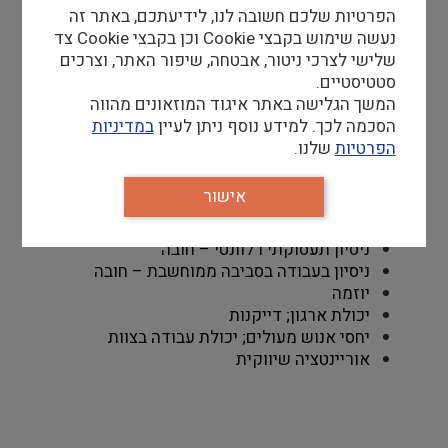
הפרטיות שלכם חשובה לנו, לידיעתכם, באתר זה
נעשה שימוש בקבצי Cookie וכן בקבצי Cookie צד
שלישי לצרכי ניטור, אבטחה, שיפור האתר, וצרכים
סטטיסטיים.
המשך הגלישה באתר איגוד המוזאונים מהווה
דרישות סף
הסכמה לכך. למידע נוסף ניתן לעיין
במדיניות
הפרטיות
שלנו.
תואר ראשון – חובה
אנגלית על בורייה –  חובה (ביטחון גבוה בדיבור, 
אישור
קריאה וכתיבה הכרחיים לעבודה השוטפת)
עברית ברמה טובה מאוד – חובה
ניסיון תעסוקתי רלוונטי – חובה
ניסיון בעבודה בסביבה ממוחשבת – חובה
יוזמה
יכולת ארגון; דייקנות
יחסי אנוש מעולים; יכולת עבודה בצוות
אוריינטציה שיווקית