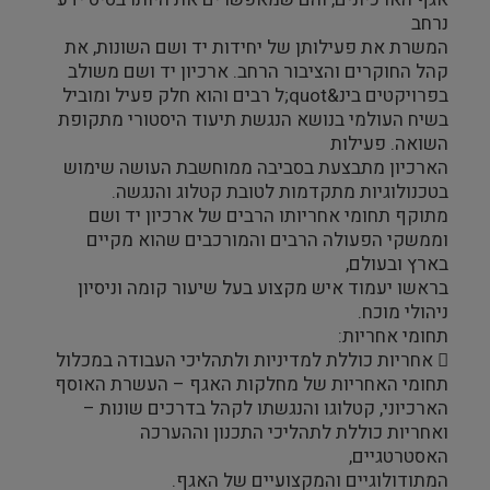
נרחב
המשרת את פעילותן של יחידות יד ושם השונות, את
קהל החוקרים והציבור הרחב. ארכיון יד ושם משולב
בפרויקטים בינ&quot;ל רבים והוא חלק פעיל ומוביל
בשיח העולמי בנושא הנגשת תיעוד היסטורי מתקופת
השואה. פעילות
הארכיון מתבצעת בסביבה ממוחשבת העושה שימוש
בטכנולוגיות מתקדמות לטובת קטלוג והנגשה.
מתוקף תחומי אחריותו הרבים של ארכיון יד ושם
וממשקי הפעולה הרבים והמורכבים שהוא מקיים
בארץ ובעולם,
בראשו יעמוד איש מקצוע בעל שיעור קומה וניסיון
ניהולי מוכח.
תחומי אחריות:
 אחריות כוללת למדיניות ולתהליכי העבודה במכלול
תחומי האחריות של מחלקות האגף – העשרת האוסף
הארכיוני, קטלוגו והנגשתו לקהל בדרכים שונות –
ואחריות כוללת לתהליכי התכנון וההערכה
האסטרטגיים,
המתודולוגיים והמקצועיים של האגף.