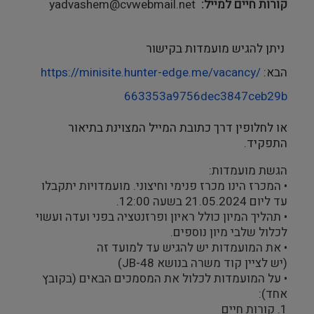
קורות חיים למייל
yadvashem@cvwebmail.net
ניתן להגיש מועמדות בקישור
הבא:
me/vacancy/
https://minisite.hunter-edge.
663353a9756dec3847ceb29b
או לחלופין דרך כתובת המייל המצוינת בתיאור
התפקיד.
הגשת מועמדות:
• המכרז הינו מכרז פנימי וחיצוני. מועמדויות יתקבלו
עד ליום 21.05.2024 בשעה 12:00.
• תהליך המיון כולל ראיון ופרזנטציה בפני ועדה ועשוי
לכלול שלבי מיון נוספים.
• את המועמדות יש להגיש עד למועד זה
(יש לציין קוד משרה בנושא JB-48)
• על המועמדות לכלול את המסמכים הבאים (בקובץ
אחד):
1. קורות חיים