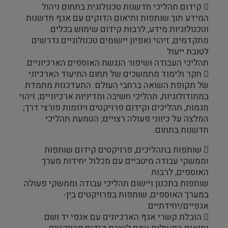
 קידום תהליכי חדשנות טכנולוגית בתחום ניהול
המידע תוך שותפות ותיאום הדוקים עם אגף חדשנות
וטכנולוגיות מידע, לרבות קידום שימוש בכלים
מתקדמים, זיהוי ואפיון יישומים טכנולוגיים נדרשים
לטובת ייעול
תהליכי העבודה ושיפור הנגשת האוספים הארכיוניים.
 חקר ולימוד מתמשכים של תחום התיעוד הארכיוני
של תקופת השואה ברחבי העולם: התעדכנות מתמדת
במתודולוגיות, תהליכי חשיבה ומדיניות ארכיוניים; זיהוי
מגמות, תהליכים וקידום פרויקטים ויוזמות פורצי דרך;
המלצה על כיווני פעולה רצויים; הטמעת תהליכי
חדשנות בתחום.
 שותפות בתהליכים, פרויקטים קידום שותפות
וממשקי עבודה מיטביים עם מכלול יחידות מערך
האוספים, לרבות
שותפות בתכנון ויישום תהליכי עבודה וממשקי פעולה
במערך האוספים, שותפות בפרויקטים בין-
אגפיים/יחידתיים.
 הובלת קשרי אגף הארכיונים עם אגפי יד ושם