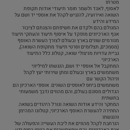
מטרתו
לאסוף, לאגד ולשמר חומר תיעודי אודות תקופת
השואה ואירועיה, להנגיש לקהל את אוספי יד ושם על
המידע והידע
המגולם בהם ולקדם את חשיפתם והצגתם לציבור.
אגף הארכיונים מופקד על איסוף תיעוד והעתקי תיעוד
מגורמים שונים בארץ ובעולם לצורך העשרת האוסף
(מסמכים, תצלומים וסרטי תיעוד מתקופת השואה),
גביית עדויות מניצולי שואה, קטלוג כלל התיעוד
הארכיוני
המתקבל אל אוספי יד ושם, הנגשתו למיליוני
משתמשים בארץ ובעולם ומתן שירותי יעץ לקהל
וניהול הקשר עם
משתמשים ביחס לאוספים השונים. אוספי הארכיון הם
הגדולים מסוגם בעולם, והם מהווים נדבך משמעותי
בתשתית
המחקר והידע אודות השואה וגורל היהודים בשואה.
החתירה להעשרת האוסף הארכיוני, קטלוגו המהימן
והנגשתו
הנרחבת לקהל מהווים את ליבת העשייה והפעולה של
אגף הארכיונים, והם שמאפשרים את היותו בסיס ידע