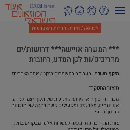
דילוג
לתוכן
העיקרי
לכניסה / חידוש חברות והצטרפות
*** המשרה אויישה*** דרושות/ים
מדריכים/ות לגן המדע, רחובות
היקף משרה
העבודה במשמרות בוקר / אחר הצהריים
תיאור התפקיד
מכון דוידסון הוא הזרוע החינוכית של מכון ויצמן למדע.
אנו יוזמים, מארגנים ומפעילים קשת רחבה של תוכניות
בחינוך מדעי.
צוות ההדרכה נותן מענה לעשרות אלפי מבקרים בחלק
המוזיאלי של מכון דוידסון.