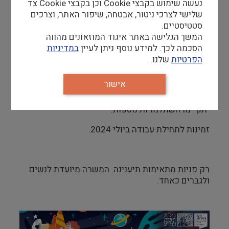
נעשה שימוש בקבצי Cookie וכן בקבצי Cookie צד
סטודנטים וסטודנטיות או בוגרי תואר ראשון מדעי
שלישי לצרכי ניטור, אבטחה, שיפור האתר, וצרכים
זמינות למספר משמרות בשבוע
סטטיסטיים.
המשך הגלישה באתר איגוד המוזאונים מהווה
הסכמה לכך. למידע נוסף ניתן לעיין
במדיניות
עבודה במכון דוידסון ברחובות
הפרטיות
שלנו.
אפשרות לעבודה בסופי שבוע וחגים.
אישור
עם הכניסה לתפקיד תינתן הכשרה ולאורך השנה
יתקיימו השתלמויות נוספות.
זמינות לתחילת עבודה ביולי 2024.
רק פניות מתאימות תיענינה. המשרה מיועדת לנשים
ולגברים כאחד.