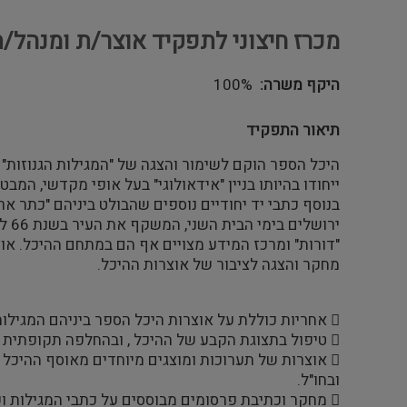
מכרז חיצוני לתפקיד אוצר/ת ומנהל/
היקף משרה
100%
תיאור התפקיד
היכל הספר הוקם לשימור והצגה של "המגילות הגנוזות"
ייחודו בהיותו בניין "אידאולוגי" בעל אופי מקדשי, המבט
בנוסף כתבי יד יחודיים נוספים שהבולט ביניהם "כתר אר
ירושלים בימי הבית השני, המשקף את העיר בשנת 66 לספירה. דגם בית שני, אודיטוריום
"דורות" ומרכז המידע מצויים אף הם במתחם ההיכל. או
מחקר והצגה לציבור של אוצרות ההיכל.
 אחריות כוללת על אוצרות היכל הספר ביניהם המגילות הגנוזות, וכתר ארם צובא.
 טיפול בתצוגת הקבע של ההיכל , ובהחלפה תקופתית של המגילות המוצגות.
 אוצרות של תערוכות ומוצגים מיוחדים מאוסף ההיכל ומתחומים משלימים, בארץ
ובחו"ל.
 מחקר וכתיבת פרסומים מבוססים על כתבי המגילות וכתבים מקראיים נוספים