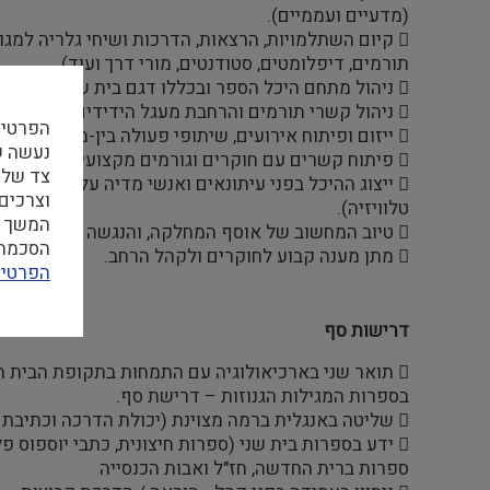
(מדעיים ועממיים).
 קיום השתלמויות, הרצאות, הדרכות ושיחי גלריה למגוון קהלים (קהל רחב, חוקרים,
תורמים, דיפלומטים, סטודנטים, מורי דרך ועוד).
 ניהול מתחם היכל הספר ובכללו דגם בית שני, מרכז המידע ואודיטוריום דורות.
 ניהול קשרי תורמים והרחבת מעגל הידידים של ההיכל.
הפרטיו
 ייזום ופיתוח אירועים, שיתופי פעולה בין-מוסדיים
 פיתוח קשרים עם חוקרים וגורמים מקצועיים בארץ ובחו"ל.
צד שלי
 ייצוג ההיכל בפני עיתונאים ואנשי מדיה על כל סוגיהם (עיתונות כתובה, רדיו,
וצרכים
טלוויזיה).
המשך ה
 טיוב המחשוב של אוסף המחלקה, והנגשה דיגיטלית של הפריטים.
הסכמה ל
 מתן מענה קבוע לחוקרים ולקהל הרחב.
הפרטיו
דרישות סף
 תואר שני בארכיאולוגיה עם התמחות בתקופת הבית השני או במקרא עם התמחות
בספרות המגילות הגנוזות – דרישת סף.
 שליטה באנגלית ברמה מצוינת (יכולת הדרכה וכתיבת מאמרים באנגלית )*.
 ידע בספרות בית שני (ספרות חיצונית, כתבי יוספוס פלביוס ופילון מאלכסנדריה),
ספרות ברית החדשה, חז"ל ואבות הכנסייה