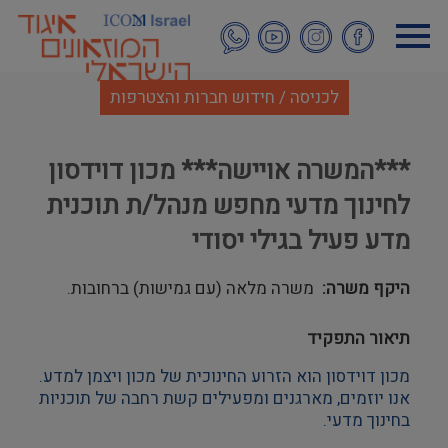
דילוג
לתוכן
העיקרי
לכניסה / חידוש חברות והצטרפות
***המשרה אויישה*** מכון דוידסון
לחינוך מדעי מחפש מנהל/ת תוכנית
מדע פעיל בגילי יסודי
היקף משרה
משרה מלאה (עם גמישות) ברחובות.
תיאור התפקיד
מכון דוידסון הוא הזרוע החינוכית של מכון ויצמן למדע. 
אנו יוזמים, מארגנים ומפעילים קשת רחבה של תוכניות 
בחינוך מדעי.