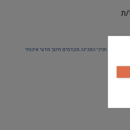
/ת
מכינת אופקים למדע היא תוכנית קדם צבאית ייחודית, מבית מכון דוידסון ומכון ויצמן למדע, אשר שמה לה למטרה לתרום לפריפריה. חניכי המכינה מקדמים חינוך מדעי איכותי 