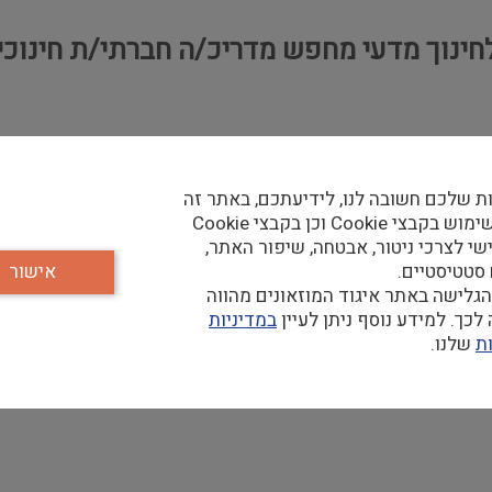
לחינוך מדעי מחפש מדריכ/ה חברתי/ת חינוכי
ת שלכם חשובה לנו, לידיעתכם, באתר זה
מהשנה הקרובה גם בנתיבות.
נעשה שימוש בקבצי Cookie וכן בקבצי Cookie
שי לצרכי ניטור, אבטחה, שיפור האתר,
תיים/ות חינוכיים/ות לשנת תשפ"ה.
 סטטיסטיים.
אישור
גלישה באתר איגוד המוזאונים מהווה
רך היום
כך. למידע נוסף ניתן לעיין
במדיניות
אישיים וקבוצתיים
ת
שלנו.
ית, ואחריות על סדר היום