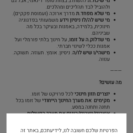
מי שיכול.ה
להשתלב בצוות סופר דינאמי, אבל גם
ולהוביל לבד תהליכים ומהלכים.
מי שלא מפחד.ת
מדרך ארוכה (ועמוסת פקקים).
מי שיש לה/לו ניסיון וידע
משמעותי בפדגוגיה
חינוכית, בלמידה, באמנות ובעיקר בכל מה
שביניהם.
מי שדלוק.ה על זומו
, על חינוך בלתי פורמלי ועל
אמנות ככלי לשינוי חברתי.
מישהי/ו שיש לו/ה
. ניסיון. אומץ. תעוזה. תשוקה.
ענווה.
———
מה עושים?
יוצרים חזון חינוכי
לכל פרויקט של זומו.
מקימים את מערך החינוך הייחודי
של זומו בכל
תחנה ותחנה במסע.
אוצרים/יוצרים/הוגים את מערך הפעולות
והסדנאות
לכל הגילאים ולכל הקהלים.
יוצרים תוכנית חינוכית
הקושרת בין התכנים
הפרטיות שלכם חשובה לנו, לידיעתכם, באתר זה