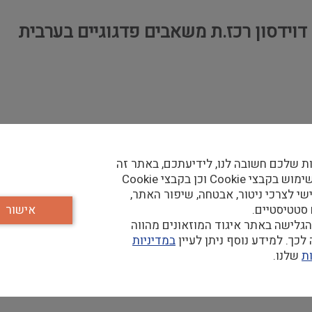
דוידסון רכז.ת משאבים פדגוגיים בערבית
 אנו יוזמים, מארגנים ומפעילים קשת רחבה של תוכניות בחינוך מדעי
ת שלכם חשובה לנו, לידיעתכם, באתר זה
וכן מדעיים-פדגוגיים בדיגיטל.
נעשה שימוש בקבצי Cookie וכן בקבצי Cookie
שי לצרכי ניטור, אבטחה, שיפור האתר,
הדיגיטליים בערבית:
 סטטיסטיים.
אישור
גלישה באתר איגוד המוזאונים מהווה
רון בעיות.
כך. למידע נוסף ניתן לעיין
במדיניות
(תרגום ועריכה) והזנת התוכן.
ת
שלנו.
מערכים.
ורמלי בחברה הערבית.