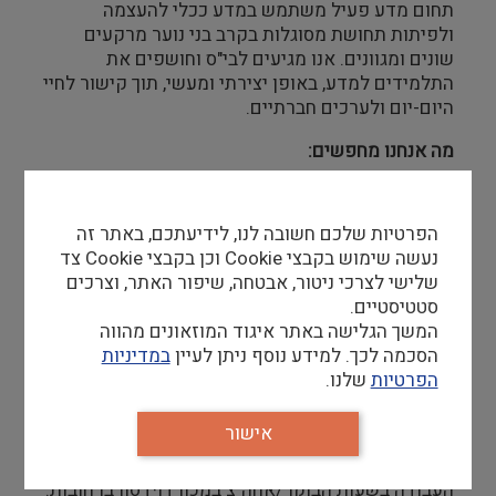
תחום מדע פעיל משתמש במדע ככלי להעצמה
ולפיתות תחושת מסוגלות בקרב בני נוער מרקעים
שונים ומגוונים. אנו מגיעים לבי"ס וחושפים את
התלמידים למדע, באופן יצירתי ומעשי, תוך קישור לחיי
היום-יום ולערכים חברתיים.
מה אנחנו מחפשים:
מדריכים ומדריכות המעוניינים להעביר תכנים מונגשים
מעולם המדע לתלמידי כיתות ו' ותיכון.
הפרטיות שלכם חשובה לנו, לידיעתכם, באתר זה
נעשה שימוש בקבצי Cookie וכן בקבצי Cookie צד
שלישי לצרכי ניטור, אבטחה, שיפור האתר, וצרכים
סטטיסטיים.
דרישות סף
המשך הגלישה באתר איגוד המוזאונים מהווה
הסכמה לכך. למידע נוסף ניתן לעיין
במדיניות
השכלה אקדמאית בתחום המדע– חובה.
הפרטיות
שלנו.
אחריות, יחסי אנוש מצוינים.
אישור
מחויבות לשנה אקדמית מלאה (אוקטובר-מאי).
העבודה בשעות הבוקר/אחה"צ במכון דוידסון ברחובות.