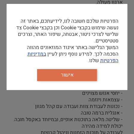
ארגון מעולה.
1.מתן מענה ראשוני לפניות למחלקה
הפרטיות שלכם חשובה לנו, לידיעתכם, באתר זה
2.קבלת פניות והפקת הזמנות פעילות מחלקת חינוך
נעשה שימוש בקבצי Cookie וכן בקבצי Cookie צד
והדרכה.
שלישי לצרכי ניטור, אבטחה, שיפור האתר, וצרכים
3.תיאום בין פעילויות המחלקה
סטטיסטיים.
4.תיאום וממשק עם מחלקות המוזיאון
המשך הגלישה באתר איגוד המוזאונים מהווה
5.הכנת לו"ז מוזיאוני ועדכונו השוטף
הסכמה לכך. למידע נוסף ניתן לעיין
במדיניות
6.הפקת דוחות כנדרש
הפרטיות
שלנו.
אישור
דרישות סף
- יכולת ארגון גבוהה
- יחסי אנוש מצוינים
- עצמאות ויוזמה
- נכונות לעבודת צוות ועבודה עם קהל מגוון
- אנגלית ברמה טובה
- שליטה מלאה בתוכנות אופיס, ובמיוחד באקסל חובה.
יכולת למידה מהירה
לעבודה על תוכנת הזמנות וניהול קבוצות.