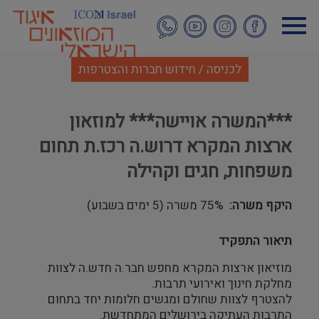
דילוג
לתוכן
העיקרי
לכניסה / חידוש חברות והצטרפות
***המשרה אויישה*** למוזאון
ארצות המקרא דרוש.ה רכז.ת תחום
משפחות, חגים וקהילה
היקף משרה
75% משרה (5 ימים בשבוע)
תיאור התפקיד
מוזיאון ארצות המקרא מחפש חבר.ה חדש.ה לצוות
מחלקת חינוך ואירועי תרבות.
להצטרף לצוות שחולם ומגשים חלומות יחד בתחום
התרבות העתיקה בירושלים המתחדשת.