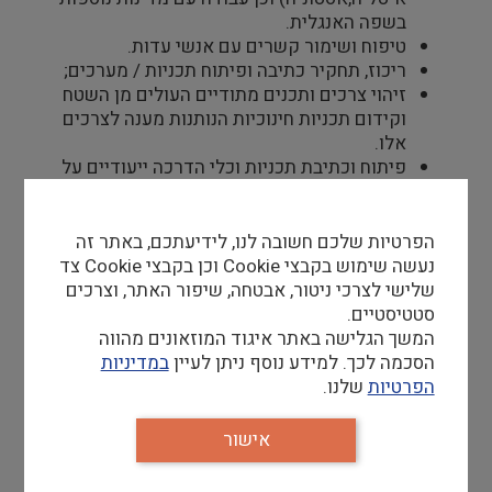
בשפה האנגלית.
טיפוח ושימור קשרים עם אנשי עדות.
ריכוז, תחקיר כתיבה ופיתוח תכניות / מערכים;
זיהוי צרכים ותכנים מתודיים העולים מן השטח
וקידום תכניות חינוכיות הנותנות מענה לצרכים
אלו.
פיתוח וכתיבת תכניות וכלי הדרכה ייעודיים על
פי התפיסה הפדגוגית ובהתאמה לקהלי יעד.
אחריות לשיווק פעילויות בתחום המדור,
המחלקה וביה"ס.
הפרטיות שלכם חשובה לנו, לידיעתכם, באתר זה
כתיבת דו"חות ביצוע.
נעשה שימוש בקבצי Cookie וכן בקבצי Cookie צד
שלישי לצרכי ניטור, אבטחה, שיפור האתר, וצרכים
סטטיסטיים.
המשך הגלישה באתר איגוד המוזאונים מהווה
דרישות סף
הסכמה לכך. למידע נוסף ניתן לעיין
במדיניות
תואר ראשון בתחום מדעי הרוח או החברה- חובה
הפרטיות
שלנו.
אנגלית ואיטלקית ברמה גבוהה (ניסוח, כתיבה,
קריאה)- חובה
אישור
עברית ברמה טובה- חובה
שליטה מלאה ביישומי מחשב ו – Office וגישה