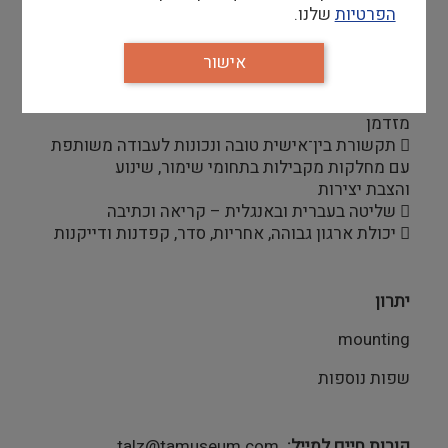
יקרות ערך, הזהבה, צביעה
הפרטיות
שלנו.
 יכולת תכנון והובלת פרויקטים בתחום המסגור, כולל
תקצוב, רכש, ניהול מלאים ועמידה בלוחות
אישור
זמנים
 גמישות, זמינות ונכונות לעמוד בלוחות זמנים ובעומס
מזדמן
 תקשורת בין־אישית טובה ונכונות לעבודה משותפת
עם מחלקות מקבילות בתחומי שימור, שינוע
והצבת יצירות
 שליטה בעברית ובאנגלית – קריאה וכתיבה
 יכולת ארגון גבוהה, אחריות, סדר, קפדנות ודייקנות
יתרון
mounting
שפות נוספות
קורות חיים למייל
talz@tamuseum.com