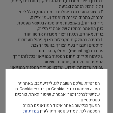
 תכנון וייצור מסגרות, התאמה ותיקון מסגרות קיימות,
זיגוג וגיבוי, הזהבה וצביעה
 ביצוע התערבות ופעולות שימור מונע, כולל ליווי
והנחיה, בתחום יצירות דו־ממד (שמן, צילום,
נייר ואחרות), באמצעות מתן מענה בנושאי מעטפת,
כגון התאמה והתקנה של אביזרי תלייה,
בניית מארזים, תכנון וייצור מסגרות אחסון ועוד
 תמיכה במחלקות מקבילות באגף ניהול תערוכות
ואוספים ותגבור בעת הצורך, בנושאי הצבת
עבודות (mounting) במחלקת השימור
 פיתוח וקידום תחום המסגור במוזיאון בכללותו דרך
הטמעת טכנולוגיות, חומרים ושיטות
עבודה עדכניות, חידוש ועדכון סטודיו המסגור במוזיאון,
רכש ציוד, תכנון אזורי עבודה, בקרת
מלאים, עדכון נושאי בטיחות בעבודה וכו'
הפרטיות שלכם חשובה לנו, לידיעתכם, באתר זה
נעשה שימוש בקבצי Cookie וכן בקבצי Cookie צד
שלישי לצרכי ניטור, אבטחה, שיפור האתר, וצרכים
דרישות סף
סטטיסטיים.
 הכשרה וניסיון מעשי בנגרות – חובה
המשך הגלישה באתר איגוד המוזאונים מהווה
 ניסיון מעשי משמעותי בתחום מסגור יצירות אמנות
הסכמה לכך. למידע נוסף ניתן לעיין
במדיניות