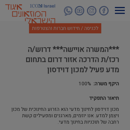
דילוג
לתוכן
העיקרי
לכניסה / חידוש חברות והצטרפות
***המשרה אויישה*** דרוש/ה
רכז/ת הדרכה אזור דרום בתחום
מדע פעיל למכון דוידסון
היקף משרה
100%
תיאור התפקיד
מכון דוידסון לחינוך מדעי הוא הזרוע החינוכית של מכון
ויצמן למדע. אנו יוזמים, מארגנים ומפעילים קשת
רחבה של תוכניות בחינוך מדעי.