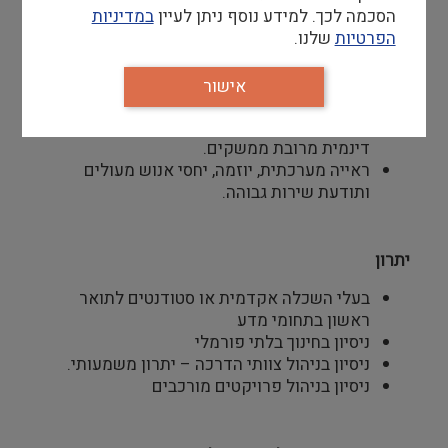
הסכמה לכך. למידע נוסף ניתן לעיין
במדיניות
דרישות סף
הפרטיות
שלנו.
בעלי השכלה אקדמית או סטודנטים לתואר
ראשון לפחות – חובה
אישור
ניסיון בהדרכה – חובה
יכולת סדר וארגון מעולה, יכולת עבודה בסביבה
דינמית מרובת ממשקים.
ראייה מערכתית, יוזמה, יחסי אנוש מעולים
ותודעת שירות גבוהה.
יתרון
בעלי השכלה אקדמית או סטודנטים לתואר
ראשון בתחומי מדע
ניסיון בחינוך בלתי פורמלי
ניסיון בניהול צוותי הדרכה – יתרון משמעותי.
ניסיון בניהול פרויקטים מורכבים