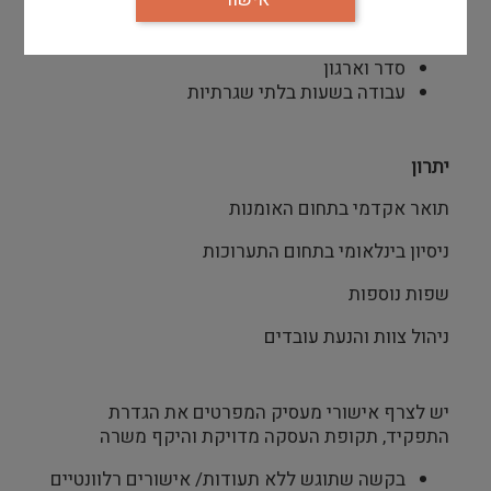
יחסי אנוש טובים
יכולת קיום מו"מ עם מוסדות שונים
סדר וארגון
עבודה בשעות בלתי שגרתיות
יתרון
תואר אקדמי בתחום האומנות
ניסיון בינלאומי בתחום התערוכות
שפות נוספות
ניהול צוות והנעת עובדים
יש לצרף אישורי מעסיק המפרטים את הגדרת
התפקיד, תקופת העסקה מדויקת והיקף משרה
בקשה שתוגש ללא תעודות/ אישורים רלוונטיים