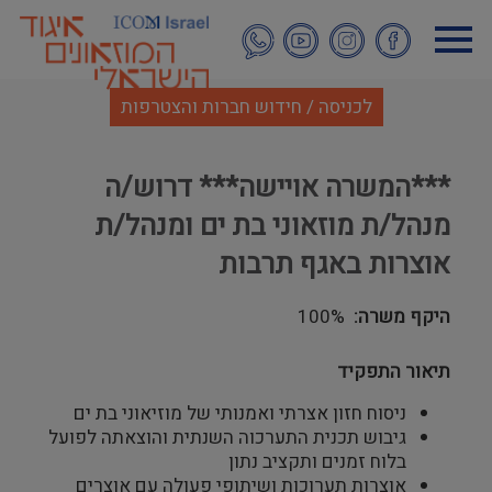
דילוג
לתוכן
העיקרי
לכניסה / חידוש חברות והצטרפות
***המשרה אויישה*** דרוש/ה
מנהל/ת מוזאוני בת ים ומנהל/ת
אוצרות באגף תרבות
היקף משרה
100%
תיאור התפקיד
ניסוח חזון אצרתי ואמנותי של מוזיאוני בת ים
גיבוש תכנית התערכוה השנתית והוצאתה לפועל
בלוח זמנים ותקציב נתון
אוצרות תערוכות ושיתופי פעולה עם אוצרים