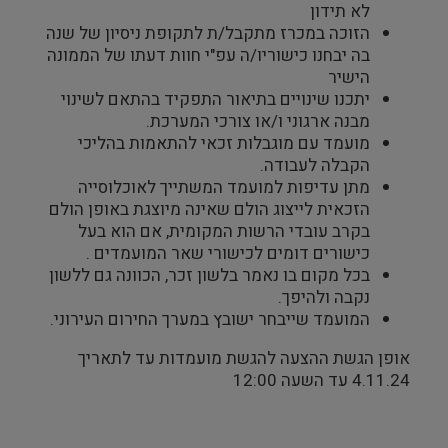
לא תידון
הזוכה במכרז מתקבל/ת לתקופת ניסיון של שנה
בה יבחנו כישוריו/ה עפ"י חוות דעתו של הממונה
הישיר
יתכנו שינויים בתיאור התפקיד בהתאם לשינוי
מבנה ארגוני ו/או צורכי המערכת.
מועמד עם מוגבלות זכאי להתאמות בהליכי
הקבלה לעבודה.
מתן עדיפות למועמד המשתייך לאוכלוסייה
הזכאית לייצוג הולם שאינה מיוצגת באופן הולם
בקרב עובדי הרשות המקומית, אם הוא בעל
כישורים דומים לכישורי שאר המועמדים .
בכל מקום בו נאמר בלשון זכר, הכוונה גם ללשון
נקבה ולהיפך.
המועמד שייבחר ישובץ במערך החירום העירוני.
אופן הגשת ההצעה להגשת מועמדות עד לתאריך
4.11.24 עד השעה 12:00