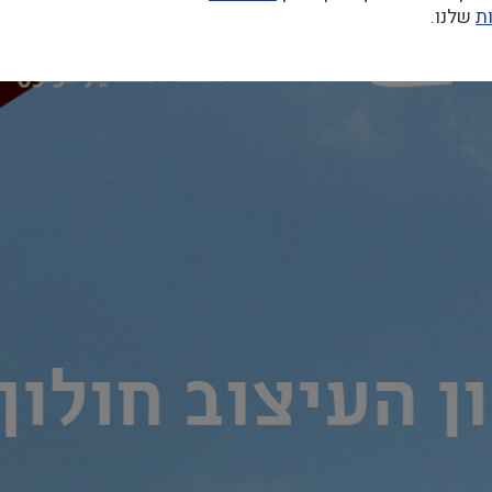
ת
שלנו.