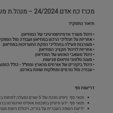
מכרז כח אדם 24/2024 – מנהל.ת משרד ואדמינסטרציה מוזיאון העיצוב חולון
תיאור התפקיד
• ניהול משרד אדמיניסטרטיבי של המוזיאון.
• אחריות על תהליכי הרכש במוזיאון ועבודה מול הספקי
• מעורבות פעילה בתהליכי הפקת התערוכות במוזיאון.
• אחריות לניהול תקציב המוזיאון.
• ניהול משאבי האנוש של המוזיאון.
• מענה טלפוני ותיאום פגישות.
• ניהול ביקורים של אורחים מהארץ ומחו"ל - כולל הזמנת
• עבודה מול גורמים ומחלקות שונות בארגון.
דרישות סף
תנאי סף: ניסיון מוכח של 5 שנים ומעלה לפחות בעבודות מזכירות ו/או ניהול משרד.
תנאי סף: ידע וניסיון בתוכנות אופיס ואינטרנט בר
ידיעת השפה העברית על בוריה, ויכולת ניסוח מצוי