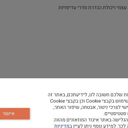
 עצמי ויכולת הגדרת סדרי עדיפויות.
ורת הדפדפן:
https://flow.iforms.co.
ת שלכם חשובה לנו, לידיעתכם, באתר זה
נעשה שימוש בקבצי Cookie וכן בקבצי Cookie
שי לצרכי ניטור, אבטחה, שיפור האתר,
 סטטיסטיים.
אישור
גלישה באתר איגוד המוזאונים מהווה
כך. למידע נוסף ניתן לעיין
במדיניות