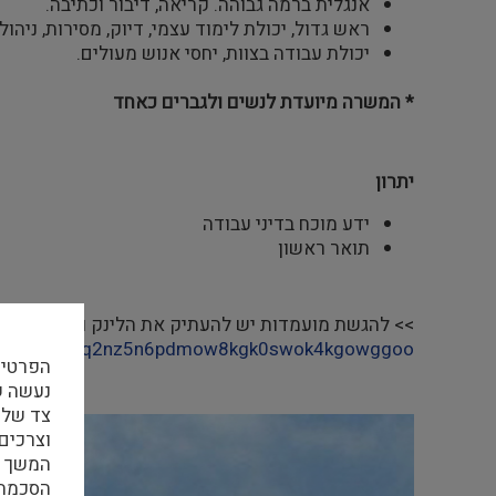
אנגלית ברמה גבוהה. קריאה, דיבור וכתיבה.
ראש גדול, יכולת לימוד עצמי, דיוק, מסירות, ניהול
יכולת עבודה בצוות, יחסי אנוש מעולים.
* המשרה מיועדת לנשים ולגברים כאחד
יתרון
ידע מוכח בדיני עבודה
תואר ראשון
>> להגשת מועמדות יש להעתיק את הלינק ולהדביק בש
il/Show_form/q2nz5n6pdmow8kgk0swok4kgowggoo
הפרטיו
צד שלי
וצרכים
המשך ה
הסכמה ל