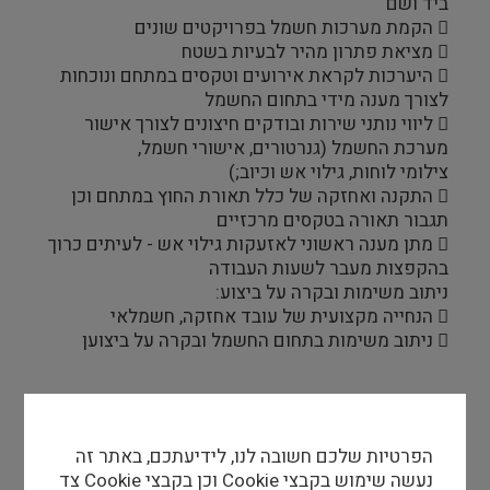
ביד ושם
 הקמת מערכות חשמל בפרויקטים שונים
 מציאת פתרון מהיר לבעיות בשטח
 היערכות לקראת אירועים וטקסים במתחם ונוכחות
לצורך מענה מידי בתחום החשמל
 ליווי נותני שירות ובודקים חיצונים לצורך אישור
מערכת החשמל (גנרטורים, אישורי חשמל,
צילומי לוחות, גילוי אש וכיוב;)
 התקנה ואחזקה של כלל תאורת החוץ במתחם וכן
תגבור תאורה בטקסים מרכזיים
 מתן מענה ראשוני לאזעקות גילוי אש - לעיתים כרוך
בהקפצות מעבר לשעות העבודה
ניתוב משימות ובקרה על ביצוע:
 הנחייה מקצועית של עובד אחזקה, חשמלאי
 ניתוב משימות בתחום החשמל ובקרה על ביצוען
דרישות סף
הפרטיות שלכם חשובה לנו, לידיעתכם, באתר זה
 תעודת חשמלאי ראשי של משרד התמ"ת – חובה
נעשה שימוש בקבצי Cookie וכן בקבצי Cookie צד
 רישיון חשמלאי ראשי בתוקף – חובה