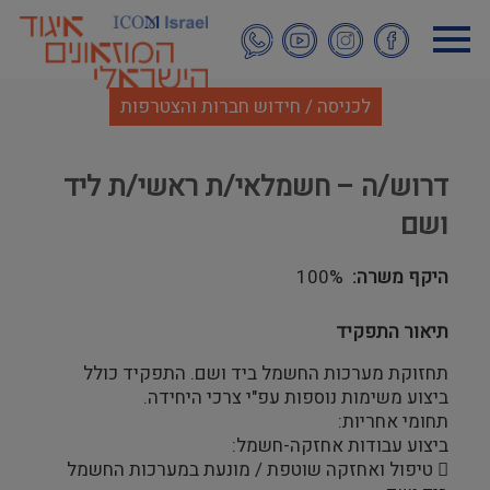
דילוג
לתוכן
העיקרי
לכניסה / חידוש חברות והצטרפות
דרוש/ה – חשמלאי/ת ראשי/ת ליד
ושם
היקף משרה
100%
תיאור התפקיד
תחזוקת מערכות החשמל ביד ושם. התפקיד כולל
ביצוע משימות נוספות עפ"י צרכי היחידה.
תחומי אחריות:
ביצוע עבודות אחזקה-חשמל:
 טיפול ואחזקה שוטפת / מונעת במערכות החשמל