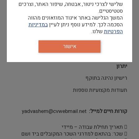
שלישי לצרכי ניטור, אבטחה, שיפור האתר, וצרכים
 ניסיון: לפחות שנתיים כחשמלאי מוסמך בעבודות
סטטיסטיים.
חשמל בבניין ותעשייה – חובה
המשך הגלישה באתר איגוד המוזאונים מהווה
 ידע בעבודות אחזקה כלליות – חובה
הסכמה לכך. למידע נוסף ניתן לעיין
במדיניות
 זמינות לעבודה בשעות לא שגרתיות – חובה
הפרטיות
שלנו.
 נכונות לעבודה מאומצת
 שירותיות
 יכולת עבודה בצוות
אישור
יתרון
רישיון נהיגה בתוקף
תעודות מקצועיות נוספות
קורות חיים למייל
yadvashem@cvwebmail.net
 תאריך תחילת עבודה – מיידי
 שכר: בהתאם למדרגי השכר המקובלים ביד ושם