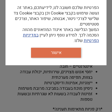
גורמים ממשלתיים, דיפלומטיים וארגוניים 
משימות אדמיניסטרטיביות נוספות ככל שיידרש
הפרטיות שלכם חשובה לנו, לידיעתכם, באתר זה
נעשה שימוש בקבצי Cookie וכן בקבצי Cookie צד
שלישי לצרכי ניטור, אבטחה, שיפור האתר, וצרכים
דרישות סף
סטטיסטיים.
המשך הגלישה באתר איגוד המוזאונים מהווה
עברית שפת אם - יכולת ניסוח גבוהה בכתב ובעל 
הסכמה לכך. למידע נוסף ניתן לעיין
במדיניות
פה – חובה 
הפרטיות
שלנו.
 אנגלית ברמה טובה  – חובה 
ניסיון מוכח בעבודה אדמיניסטרטיבית – חובה 
אישור
ניסיון בעבודה בסביבה ממוחשבת. שליטה בכל 
תוכנות Office והתמצאות בכלי חיפוש 
אינטרנטיים – חובה 
יחסי אנוש מצוינים, שירותיות, יכולת עבודה 
בצוות, תפיסה מערכתית
ייצוגיות, אמינות ודיסקרטיות
ניסיון מוכח בעבודה בסביבה מרובת משימות 
זמינות לעבודה בשעות לא שגרתיות ובשעות 
נוספות
*רק פניות מתאימות תענינה*