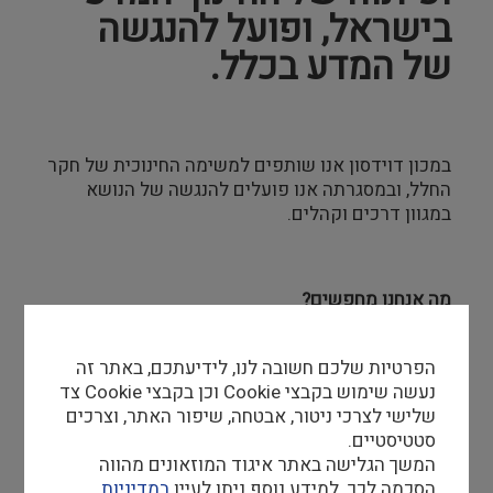
בישראל, ופועל להנגשה
של המדע בכלל.
במכון דוידסון אנו שותפים למשימה החינוכית של חקר
החלל, ובמסגרתה אנו פועלים להנגשה של הנושא
במגוון דרכים וקהלים.
מה אנחנו מחפשים?
מדריכים ומדריכות חובבי אסטרונומיה, בעלי אהבה
לתחום המדע וההדרכה, אשר רוצים ורוצות להיות חלק
הפרטיות שלכם חשובה לנו, לידיעתכם, באתר זה
מפעילות חווייתית לבני נוער ולמשפחות.
נעשה שימוש בקבצי Cookie וכן בקבצי Cookie צד
שלישי לצרכי ניטור, אבטחה, שיפור האתר, וצרכים
סטטיסטיים.
המשך הגלישה באתר איגוד המוזאונים מהווה
הסכמה לכך. למידע נוסף ניתן לעיין
במדיניות