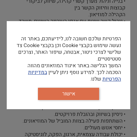
• בנייה וניהול מערך קשרי קהילה, שיווק לביקורי
קבוצות וחיזוק הקשר בין
הקהילה למוזיאון.
• ניהול קשר שוטף עם אגפי העירייה השונים, משרד
החינוך, המועצה לשימור
אתרים ומוסדות נוספים.
הפרטיות שלכם חשובה לנו, לידיעתכם, באתר זה
• תפעול כולל של מערך הזמנת הדרכות.
נעשה שימוש בקבצי Cookie וכן בקבצי Cookie צד
שלישי לצרכי ניטור, אבטחה, שיפור האתר, וצרכים
סטטיסטיים.
דרישות סף
המשך הגלישה באתר איגוד המוזאונים מהווה
הסכמה לכך. למידע נוסף ניתן לעיין
במדיניות
• תואר ראשון רלוונטי.
הפרטיות
שלנו.
• ניסיון בניהול צוותים.
• ניסיון בהדרכת אמנות.
אישור
• אוריינות דיגיטלית.
• כושר ביטוי גבוה בכתב ובעל פה.
• ניסיון בחינוך והכירות עם מערכת החינוך.
• ניסיון בשיווק ובהובלת פרויקטים.
• השתתפות פעילה בצוות המוביל של המוזיאונים.
• יחסי אנוש מעולים.
• יכולת עבודה עצמאית, ארגון, הפקה, לוגיסטיקה