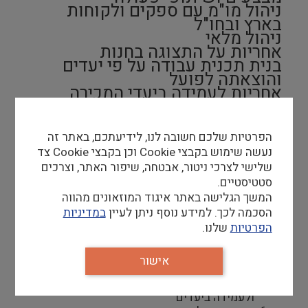
ניהול מו"מ עם ספקים ולקוחות
בארץ ובחו"ל
ניהול מלאי
אחריות על התצוגה בחנות
בנית תכנית עבודה על פי יעדים
והוצאתה לפועל
אחריות לעמידה ביעדי המכירה
ובתקציב
ניהול העבודה השוטפת של
המחלקה והובלה מקצועית של צוות
הפרטיות שלכם חשובה לנו, לידיעתכם, באתר זה
המחלקה
נעשה שימוש בקבצי Cookie וכן בקבצי Cookie צד
שלישי לצרכי ניטור, אבטחה, שיפור האתר, וצרכים
סטטיסטיים.
דרישות סף
המשך הגלישה באתר איגוד המוזאונים מהווה
הסכמה לכך. למידע נוסף ניתן לעיין
במדיניות
ניסיון בניהול מסחרי, הפקה מסחרית, ומכירה
הפרטיות
שלנו.
אינטרנטית — חובה
ניסיון בניהול צוות — חובה
השכלה אקדמית/מקצועית רלוונטית — יתרון
אישור
ניסיון מסחרי בתחומי האמנות והעיצוב — יתרון
ניסיון ויכולת להובלת צוות מקצועי למצוינות
ולעמידה ביעדים