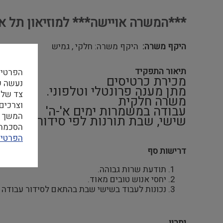
***המשרה אויישה*** למוזיאון תל א
היקף משרה
היקף משרה: חלקי , גמיש
תיאור התפקיד
הפרטיו
מכירת כרטיסים
מתן מענה פרונטלי וטלפוני.
צד שלי
משרה חלקית
וצרכים
עבודה במשמרות ימים א'-ה'
המשך ה
שישי, שבת תורנות לפי סידור עבודה.
הסכמה ל
הפרטיו
דרישות סף
תודעת שרות גבוהה.
יחסי אנוש טובים מאוד.
נכונות לעבוד בשישי שבת בהתאם לסידור עבודה
יתרון