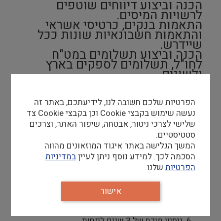
הכנה וביצוע דיווחים שוטפים
לרשויות המיסים.
התאמות בנקים, כרטיסי אשראי
והתאמות חשבונאיות שונות ככל
שיידרש.
הכנה וביצוע תשלומים במט"ח
לחו"ל, תשלומים לספקים בארץ
ולשונים.
ביצוע פעולות נוספות בהתאם
לצורך.
הפרטיות שלכם חשובה לנו, לידיעתכם, באתר זה
נעשה שימוש בקבצי Cookie וכן בקבצי Cookie צד
דרישות סף
שלישי לצרכי ניטור, אבטחה, שיפור האתר, וצרכים
סטטיסטיים.
סוג 3 בהנהלת חשבונות – לפחות, רואה/ת חשבון
המשך הגלישה באתר איגוד המוזאונים מהווה
– יתרון.
הסכמה לכך. למידע נוסף ניתן לעיין
במדיניות
ניסיון בהכנת דוחות כספיים שנתיים ואחרים.
הפרטיות
שלנו.
ניסיון בדיווח לרשויות המיסים.
ניסיון בהכנת תשלומים ( המחאות ומס"ב) ,
אישור
התאמות בנקים, כרטיסי אשראי, ספקים ולקוחות
– חובה.
ניסיון בעבודה בתוכנת "תפנית"– יתרון.
ניסיון מוכח של 3 שנים לפחות.