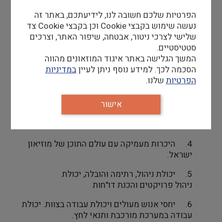
ממהות התפקיד.
הפרטיות שלכם חשובה לנו, לידיעתכם, באתר זה
נעשה שימוש בקבצי Cookie וכן בקבצי Cookie צד
דרישות סף
שלישי לצרכי ניטור, אבטחה, שיפור האתר, וצרכים
סטטיסטיים.
1.
ניסיון בהדרכה/הוראה. הדרכה במוזיאונים –
המשך הגלישה באתר איגוד המוזאונים מהווה
יתרון.
הסכמה לכך. למידע נוסף ניתן לעיין
במדיניות
הפרטיות
שלנו.
2.
ערבית שפת אם, עברית ברמה גבוהה (דיבור
וכתיבה).
אישור
3.
תואר אקדמי בתחום האמנות,
ארכיאולוגיה או תרבות.
4.
היכרות מעמיקה עם עולם התוכן של מוזיאון
ישראל.
5.
יכולת ניהול, רתימה והובלה, יכולת
ניהול פרויקטים והכנת דו"חות
6.
יחסי אנוש מעולים ויכולת עבודה בצוות.
יכולת
עבודה במערכת מורכבת ותנאי לחץ.