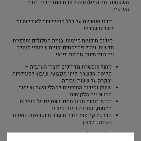
משפחות ומבוגרים) וניהול צוות המדריכים דוברי
הערבית.
·
ריכוז ואחריות על כלל הפעילויות לאוכלוסיות
דוברות ערבית.
·
קידום תוכניות קיימות, בניית מסלולים ותוכניות
חדשות, ניהול פרויקטים ובניית שיתופי פעולה
עם גופי חינוך, תרבות ופנאי.
ניהול והכשרת מדריכים דוברי הערבית –
קליטה, הכשרה, ליווי מקצועי, שיבוץ לפעילויות
ובקרה על שעות עבודה.
שיווק וקידום התוכניות לקהלי היעד ושימור
הקשר עם הלקוחות.
הכנת דוחות תקופתיים ושנתיים על פעילות
התחום, ועמידה ביעדי ביצוע.
הדרכת קבוצות דוברות ערבית וקבוצות נוספות
בהתאם לצורך.
·
מילוי מכלול הדרישות והמטלות הנובעות