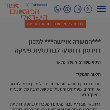
דילוג
לתוכן
העיקרי
לכניסה / חידוש חברות והצטרפות
***המשרה אויישה*** למכון
דוידסון דרוש/ה לבורנט/ית פיזיקה
היקף משרה
משרה מלאה
תיאור התפקיד
מכון דוידסון הוא הזרוע החינוכית של מכון ויצמן למדע.
אנו יוזמים, מפתחים ומפעילים קשת רחבה של תוכניות
בחינוך מדעי.
דרוש/ה עובד/ת עבור מתחם המעבדות שתפקידו לתת
שירות למגוון תוכניות ופעילויות מדעיות במכון דוידסון.