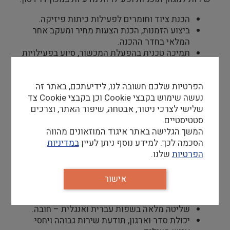
הכנת ציוד וחומרים לפעילות כיתות פיזיקה.
ביצוע הזמנות, הכנת הצעות מחיר ומעקב אחר
המלאי בחדר ההכנה.
תמיכה טכנית בהפעלת המכשור, סיוע בפעילויות
מגוונות.
סיוע למדריכים ולתלמידים בעת ביצוע ניסויים
הפרטיות שלכם חשובה לנו, לידיעתכם, באתר זה
במעבדה.
נעשה שימוש בקבצי Cookie וכן בקבצי Cookie צד
שלישי לצרכי ניטור, אבטחה, שיפור האתר, וצרכים
סטטיסטיים.
דרישות סף
המשך הגלישה באתר איגוד המוזאונים מהווה
השכלה אקדמית במדעים – חובה, רקע בפיזיקה-
הסכמה לכך. למידע נוסף ניתן לעיין
במדיניות
חובה.
הפרטיות
שלנו.
ניסיון מעשי מגוון בעבודת מעבדה – יתרון
משמעותי.
אישור
ידע בעבודת פאב-לאב (;FabLab תכנון וייצור
מוצרים) – יתרון.
שליטה מלאה בשפות עברית ואנגלית – חובה.
יכולת סדר וארגון, תודעת שירות גבוהה ויחסי