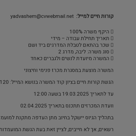
קורות חיים למייל
yadvashem@cvwebmail.net
 היקף משרה 100%
 תאריך תחילת עבודה – מידי
 שכר בהתאם לטבלת המדרגים ביד ושם
 סוג משרה: ליבה, מדרג 2
 המשרה מיועדת לנשים ולגברים כאחד
המשרה מוצעת במסגרת מכרז פנימי וחיצוני
הגשת קורות חיים בציון קוד המשרה בנושא המייל: JB-120
עד לתאריך 19.03.2025 בשעה 12:00
וועדת המכרזים תתכנס בתאריך 02.04.2025
בתהליך הגיוס יישקל בחיוב מתן העדפה מתקנת למועמדי
רשאים, אך לא חייבים, לציין זאת בעת הגשת המועמדות