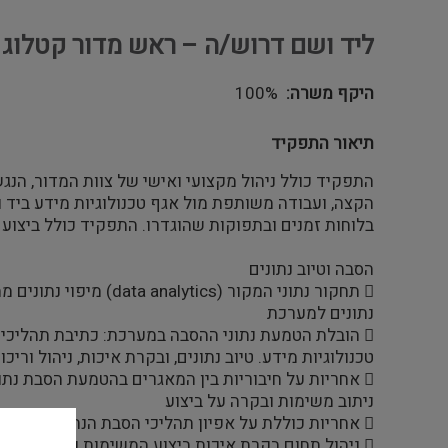
ליד ושם דרוש/ה – ראש מדור קטלוג מ
היקף משרה
100%
תיאור התפקיד
התפקיד כולל ניהול מקצועי ואישי של צוות המדור, ה
הקצה, ועבודה משותפת מול אגף טכנולוגיות מידע ביד ו
בלוחות זמנים ובתפוקות שהוגדרו. התפקיד כולל ביצוע משימות נוספות
הסבה וטיוב נתונים
 תחקור נתוני המקור (data analytics) מיפוי נתונים ממוחשבים, ואפיון הלוגיקה הנדרשת לביצוע הסבת
נתונים למערכת
 הובלת הטמעת נתוני ההסבה במערכת: כתיבת תהליכי ההסבה, ליווי התהליך מול צוות ספיר באגף
טכנולוגיות מידע. טיוב נתונים, ובקרת איכות, ניהול וריכ
 אחריות על חיבוריות בין המאגרים בהטמעת הסבת נתונים ומולטימדיה למערכת
ניתוב משימות ובקרה על ביצוע
 אחריות כוללת על אפיון תהליכי הסבת הנתונים, על כתיבת נהלים והגדרת סטנדרטים להסבה
 ניהול תחום בקרת איכות ביצוע המשימות ועמידה בסטנדרטים מקצועיים בתחום טיוב נתונים