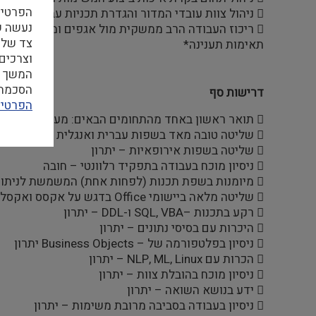
הפרטיו
 ניהול צוות עובדי המדור והגדרת תכניות עבודה מדוריות ואישיות
 ריכוז העבודה הרב ממשקית מול אגפים ומחלקות ביד ושם
צד שלי
תאימות תענינה*
וצרכים
המשך ה
הסכמה ל
דרישות סף
הפרטיו
 תואר ראשון באחד מהתחומים הבאים: מערכות מידע / ניתוח מערכות / ניהול ידע (BI) / מידענות / בלשנות/ בלשנות חישובית – חובה; תארים מתקדמים – יתרון
 שליטה טובה מאד בשפות עברית ואנגלית – חובה
 שליטה בשפות אירופאיות – יתרון
 ניסיון מוכח בעבודה בתפקיד רלוונטי – חובה
 מיומנות בשפת תכנות (לפחות אחת) המשמשת לניתוח נתונים )למשל (Python – חובה
 שליטה מלאה ביישומי Office בדגש על אקסס ואקסל (הכרות מעמיקה עם כתיבת פונקציות ומקרו) – חובה
 רקע בתכנות –SQL, VBA ו-DDL – יתרון
 היכרות עם בסיסי נתונים – יתרון
 ניסיון בפלטפורמה של – Business Objects יתרון
 הכרות עם NLP, ML, Linux – יתרון
 ניסיון מוכח בהובלת צוות – יתרון
 ידע בנושא השואה – יתרון
 ניסיון בעבודה בסביבה מרובת משימות – יתרון