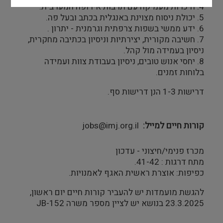
4. היכרות מעמיקה עם תרבות אירופה המערבית.
5. יכולת ניסוח מצוינת באנגלית בכתב ובעל פה.
6. ידע ממשי בשפות צרפתית וגרמנית - יתרון .
7. חשיבה מקורית, יצירתיות וניסיון בכתיבה מחקרית,
ניסיון בעמידה מול קהל.
8. יחסי אנוש טובים, ניסיון בעבודת צוות ועמידה
בלוחות זמנים.
דרישות 1-3 הנן דרישות סף.
קורות חיים למייל
jobs@imj.org.il
מכרז פנימי/חיצוני - עדכון
מתח דרגות : 41-42.
כפיפות: אוצרת ראשית האגף לאמנויות.
להגשת מועמדות יש להעביר קורות חיים יום ראשון,
23.3.2025 בנושא יש לציין מספר משרה JB-152