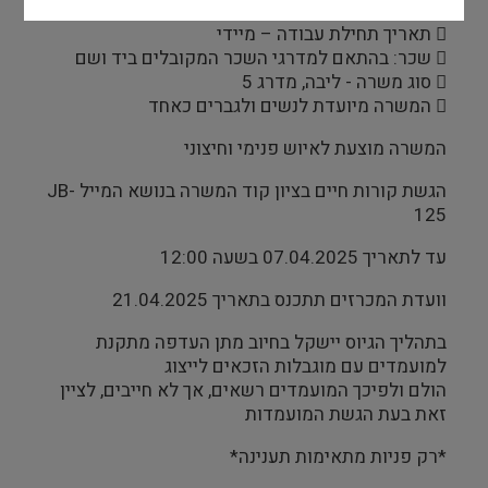
 תאריך תחילת עבודה – מיידי
 שכר: בהתאם למדרגי השכר המקובלים ביד ושם
 סוג משרה - ליבה, מדרג 5
 המשרה מיועדת לנשים ולגברים כאחד
המשרה מוצעת לאיוש פנימי וחיצוני
הגשת קורות חיים בציון קוד המשרה בנושא המייל JB-
125
עד לתאריך 07.04.2025 בשעה 12:00
וועדת המכרזים תתכנס בתאריך 21.04.2025
בתהליך הגיוס יישקל בחיוב מתן העדפה מתקנת
למועמדים עם מוגבלות הזכאים לייצוג
הולם ולפיכך המועמדים רשאים, אך לא חייבים, לציין
זאת בעת הגשת המועמדות
*רק פניות מתאימות תענינה*