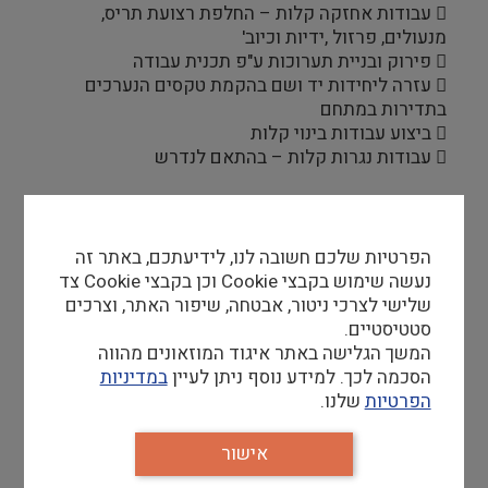
 עבודות אחזקה קלות – החלפת רצועת תריס,
מנעולים, פרזול ,ידיות וכיוב'
 פירוק ובניית תערוכות ע"פ תכנית עבודה
 עזרה ליחידות יד ושם בהקמת טקסים הנערכים
בתדירות במתחם
 ביצוע עבודות בינוי קלות
 עבודות נגרות קלות – בהתאם לנדרש
דרישות סף
הפרטיות שלכם חשובה לנו, לידיעתכם, באתר זה
 הסמכה מקצועית/רישיון מקצועי – יתרון
נעשה שימוש בקבצי Cookie וכן בקבצי Cookie צד
 רישיון נהיגה בתוקף – חובה
שלישי לצרכי ניטור, אבטחה, שיפור האתר, וצרכים
 נכונות לעבודה מאומצת – חובה
סטטיסטיים.
 ניסיון מוכח בעבודה בתפקיד רלוונטי – יתרון
המשך הגלישה באתר איגוד המוזאונים מהווה
 זמינות לעבודה בשעות לא שגרתיות
הסכמה לכך. למידע נוסף ניתן לעיין
במדיניות
 שירותיות; יכולת עבודה בצוות
הפרטיות
שלנו.
אישור
קורות חיים למייל
yadvashem@cvwebmail.net