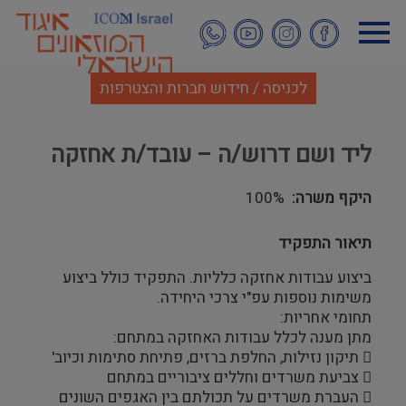
דילוג
לתוכן
העיקרי
לכניסה / חידוש חברות והצטרפות
ליד ושם דרוש/ה – עובד/ת אחזקה
היקף משרה
100%
תיאור התפקיד
ביצוע עבודות אחזקה כלליות. התפקיד כולל ביצוע
משימות נוספות עפ"י צרכי היחידה.
תחומי אחריות:
מתן מענה לכלל עבודות האחזקה במתחם:
 תיקון נזילות, החלפת ברזים, פתיחת סתימות וכיוב'
 צביעת משרדים וחללים ציבוריים במתחם
 העברת משרדים על תכולתם בין האגפים השונים