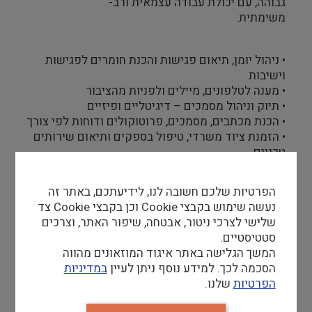
גבוהה, עם יכולת עבודה עצמאית ורב-
משימתית.
• ניהול יומן, תיאום פגישות והכנת חומרים לפגישות
וישיבות
• מענה לטלפונים, מיילים ולפניות מהציבור
• תיוק וניהול מסמכים – דיגיטליים ופיזיים
• הכנת מכתבים, מסמכים, פרוטוקולים ודוחות לפי צורך
• הזמנת ציוד משרדי, טיפול בספקים ותיאום שירותים
טכניים
• תמיכה אדמיניסטרטיבית כללית בהנהלת המוזיאון
• קבלת אורחים ואנשי מקצוע, ומתן מענה פרונטלי
הפרטיות שלכם חשובה לנו, לידיעתכם, באתר זה
• משימות נוספות לפי הצורך
נעשה שימוש בקבצי Cookie וכן בקבצי Cookie צד
שלישי לצרכי ניטור, אבטחה, שיפור האתר, וצרכים
סטטיסטיים.
דרישות סף
המשך הגלישה באתר איגוד המוזאונים מהווה
הסכמה לכך. למידע נוסף ניתן לעיין
במדיניות
• ניסיון קודם בתפקיד אדמיניסטרטיבי – חובה
הפרטיות
שלנו.
• עברית ואנגלית ברמה גבוהה מאוד – דיבור, קריאה
וכתיבה