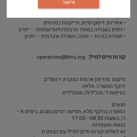
אישור
• שליטה מלאה בתוכנות Office
• כישורי סדר, ארגון וניהול זמן מצוינים
• תקשורת בין-אישית מעולה ויחסי אנוש טובים
• אחריות, דיסקרטיות, ודייקנות בפרטים
• ניסיון בעבודה במוסד תרבות/חינוך/עמותה – יתרון
• תעודת בגרות – חובה; השכלה אקדמית – יתרון
קורות חיים למייל
operations@blmj.org
מיקום :מוזיאון ארצות המקרא ירושלים
היקף המשרה :מלאה
כפיפות ל: מנכ"לית/ סמנכ"לית
תנאים:
המשרה בהיקף מלא, חמישה ימים בשבוע, בימים א'–
ה', בשעות 08:30–.17:00
הגשת מועמדות:
נא לשלוח קורות חיים למייל עם הכותרת: