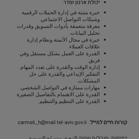
יכולת ארגון וסדר.
خبرة مثبتة في إدارة الحملات الرقمية
وشبكات التواصل الاجتماعي.
معرفة متعمقة بأدوات التسويق وقدرات
تحليل البيانات.
خبرة في مجال الأتمتة ونظام إدارة
علاقات العملاء.
القدرة على العمل بشكل مستقل وفي
فريق.
إدارة الوقت والقدرة على تعدد المهام.
التفكير الإبداعي والقدرة على حل
المشكلات.
مهارات ممتازة في التواصل الشخصي.
القدرة على الاهتمام بالتفاصيل الصغيرة.
القدرة على التنظيم والتنظيم.
קורות חיים למייל
carmeli_h@mail.tel-aviv.gov.il
כפיפות: מנהל/ת שיווק التبعية: مدير/ة التسويق