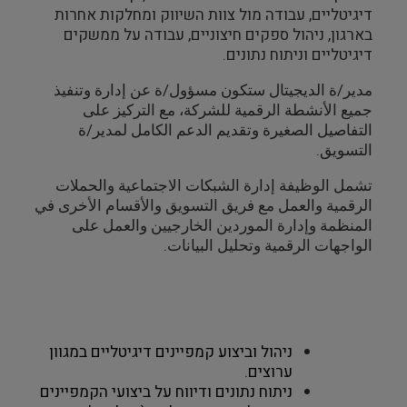
דיגיטליים, עבודה מול צוות השיווק ומחלקות אחרות
בארגון, ניהול ספקים חיצוניים, עבודה על ממשקים
דיגיטליים וניתוח נתונים.
مدير/ة الديجيتال ستكون مسؤول/ة عن إدارة وتنفيذ
جميع الأنشطة الرقمية للشركة، مع التركيز على
التفاصيل الصغيرة وتقديم الدعم الكامل لمدير/ة
التسويق.
تشمل الوظيفة إدارة الشبكات الاجتماعية والحملات
الرقمية والعمل مع فريق التسويق والأقسام الأخرى في
المنظمة وإدارة الموردين الخارجيين والعمل على
الواجهات الرقمية وتحليل البيانات.
ניהול וביצוע קמפיינים דיגיטליים במגוון
ערוצים.
ניתוח נתונים ודיווח על ביצועי הקמפיינים