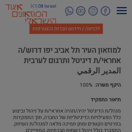
דילוג
לתוכן
העיקרי
לכניסה / חידוש חברות והצטרפות
למוזאון העיר תל אביב יפו דרוש/ה
אחראי/ת דיגיטל ותרגום לערבית
المدير الرقمي
היקף משרה
100%
תיאור התפקיד
מנהל/ת הדיגיטל יהיה/תהיה אחראי/ת על ניהול וביצוע
כלל הפעילויות הדיגיטליות של החברה, תוך התמקדות
בפרטים הקטנים ומתן תמיכה מלאה למנהל/ת השיווק.
התפקיד כולל ניהול רשתות חברתיות, קמפיינים