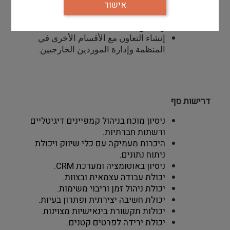
الهبوط.
אישור
تحسين الأنشطة الرقمية لتحسين الأداء
وتحقيق الأهداف.
إنشاء التعاون مع الأقسام الأخرى في
المنظمة وإدارة الموردين الخارجيين.
דרישות סף
ניסיון מוכח בניהול קמפיינים דיגיטליים
ורשתות חברתיות.
היכרות מעמיקה עם כלי שיווק ויכולת
ניתוח נתונים.
ניסיון באוטומציה ומערכת
CRM
.
יכולת עבודה עצמאית ובצוות.
יכולת ניהול זמן וריבוי משימות.
יכולת חשיבה יצירתית ופתרון בעיות.
יכולות תקשורת בינאישיות מצוינות.
יכולת ירידה לפרטים קטנים.