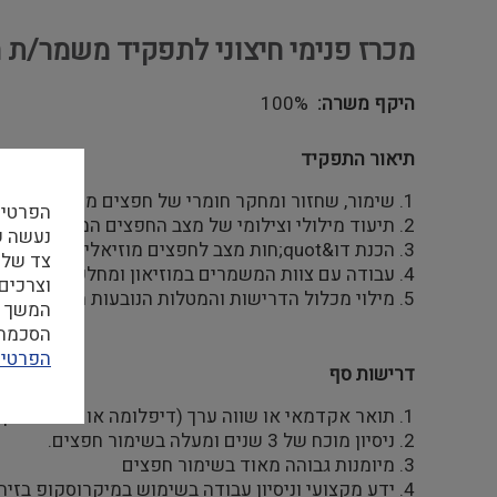
מכרז פנימי חיצוני לתפקיד משמר/ת ח
היקף משרה
100%
תיאור התפקיד
1. שימור, שחזור ומחקר חומרי של חפצים מוזיאליים (פרה-היסטוריה ועד עכשווי) על פי תכנית עבודה שנתית.
הפרטיו
2. תיעוד מילולי וצילומי של מצב החפצים המוזיאליים- בתצוגה ובאחסון.
3. הכנת דו&quot;חות מצב לחפצים מוזיאליים בהשאלה ובשאילה.
צד שלי
4. עבודה עם צוות המשמרים במוזיאון ומחלקות אוצרותיות שונות.
וצרכים
5. מילוי מכלול הדרישות והמטלות הנובעות ממהות התפקיד.
המשך ה
הסכמה ל
הפרטיו
דרישות סף
1. תואר אקדמאי או שווה ערך (דיפלומה או תעודה מקצועית) בשימור חפצים.
2. ניסיון מוכח של 3 שנים ומעלה בשימור חפצים.
3. מיומנות גבוהה מאוד בשימור חפצים
4. ידע מקצועי וניסיון עבודה בשימוש במיקרוסקופ בזיה