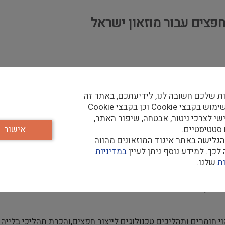
פצים עבור מוזאון ישראל
ת שלכם חשובה לנו, לידיעתכם, באתר זה
נעשה שימוש בקבצי Cookie וכן בקבצי Cookie
שי לצרכי ניטור, אבטחה, שיפור האתר,
 סטטיסטיים.
אישור
גלישה באתר איגוד המוזאונים מהווה
כך. למידע נוסף ניתן לעיין
במדיניות
ת
שלנו.
וי חומרים ותהליכים טכנולוגים לייצור חפצים,והכרת תהליכי בלייה כ