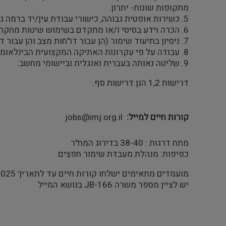
מתקופות שונות- יתרון.
5. כשירות אופטית גבוהה, כישורי עבודת עין/יד ברמה גבוהה
6. הכרה וידע בסיסי ו/או מתקדם בשימוש שיטות מחקר ואבחון מדעי ויישומיהם לשימור חפצים מוזיאליים (צילומים באורכי גל שונים, שיטות זיהוי חומרים וטכניקות)- יתרון.
7. ניסיון בתיעוד שימור (הן עבור דו"חות מצב והן עבור דו"חות טיפול)- יתרון.
8. עבודה על פי עקרונות האתיקה המקצועית הבינלאומית.
9. שליטה נאותה בעברית ואנגלית וביישומי מחשב.
דרישות 1,2 הנן דרישות סף.
קורות חיים למייל
jobs@imj.org.il
מתח דרגות : 38-40 בדירוג המח"ר
כפיפות: מנהלת מעבדת שימור חפצים
מועמדים מתאימים ישלחו קורות חיים עד לתאריך 27.05.2025.
יש לציין מספר משרה JB-166 בנושא המייל