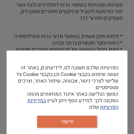
מצוינות ומנהיגות בתחומי הרוח לתלמידים ולבני נוער.
זוהי הזדמנות להוביל פרויקטים חינוכיים מסקרנים,
מעמיקים ופורצי דרך.
* פיתוח תוכן מעמיק בתחומי מדעי הרוח והפילוסופיה
* ניתוח וחקר טקסטים ברמה גבוהה
* ייזום, ניהול והטמעה של פרויקטים חינוכיים חדשים
של תוכניות מצוינות ומנהיגות לנוער משלב פיתוח
האסטרטגיה ועד לשלב הביצוע.
הפרטיות שלכם חשובה לנו, לידיעתכם, באתר זה
* ניהול והובלת צוות רכזים.
נעשה שימוש בקבצי Cookie וכן בקבצי Cookie צד
* יישום ופיתוח של תוכניות מצוינות קיימות, בניית
שלישי לצרכי ניטור, אבטחה, שיפור האתר, וצרכים
תוכנית רב שנתית.
סטטיסטיים.
* פיתוח קורסים מתקדמים לנוער בשיתוף ובתיאום עם
המשך הגלישה באתר איגוד המוזאונים מהווה
גורמים מהספרייה ומחוצה לה.
הסכמה לכך. למידע נוסף ניתן לעיין
במדיניות
* ניהול שותפויות ויצירת קשרים עם ממשקי עבודה
הפרטיות
שלנו.
רבים ומגוונים.
* אפשרות ליוזמה ופיתוח תוכניות ופרויקטים חדשים.
אישור