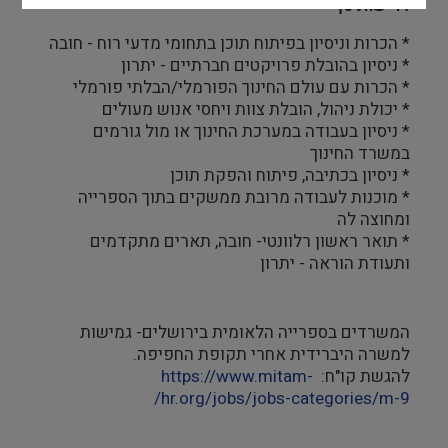
דרישות סף
* הכרות וניסיון בפיתוח תוכן בתחומי מדעי רוח - חובה
* ניסיון בהובלת פרויקטים חברתיים - יתרון
* הכרות עם עולם החינוך הפורמלי/הבלתי פורמלי
* יכולת ניהול, הובלת צוות ויחסי אנוש מעולים
* ניסיון בעבודה במערכת החינוך או מול גורמים
במשרד החינוך
* ניסיון בכתיבה, פיתוח והפקת תוכן
* מוכנות לעבודה מרובת ממשקים בתוך הספרייה
ומחוצה לה
* תואר ראשון רלוונטי- חובה, תארים מתקדמים
ותעודת הוראה - יתרון
המשרדים בספרייה הלאומית בירושלים- גמישות
למשרה היברידית אחרי תקופת החפיפה.
להגשת קו"ח:
https://www.mitam-
hr.org/jobs/jobs-categories/m-9/