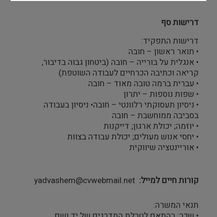
דרישות סף
דרישות התפקיד:
• תואר ראשון – חובה
• אנגלית על בורייה – חובה (ביטחון גבוה בדיבור,
קריאה וכתיבה הכרחיים לעבודה השוטפת)
• עברית ברמה טובה מאוד – חובה
• שפות נוספות – יתרון
• ניסיון תעסוקתי רלוונטי – חובה• ניסיון בעבודה
בסביבה ממוחשבת – חובה
• יוזמה; יכולת ארגון; דייקנות
• יחסי אנוש מעולים; יכולת עבודה בצוות
• אוריינטציה שיווקית
קורות חיים למייל
yadvashem@cvwebmail.net
תנאי המשרה:
• שכר: בהתאם לטבלת המדרגים של יד ושם