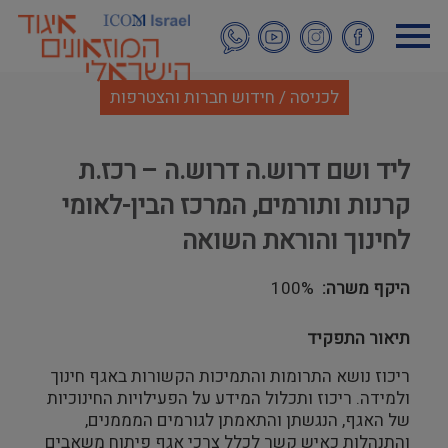
דילוג
לתוכן
העיקרי
לכניסה / חידוש חברות והצטרפות
ליד ושם דרוש.ה דרוש.ה – רכז.ת
קרנות ותורמים, המרכז הבין-לאומי
לחינוך והוראת השואה
היקף משרה
100%
תיאור התפקיד
ריכוז נושא התרומות והתמיכות הקשורות באגף חינוך
ולמידה. ריכוז ותכלול המידע על הפעילויות החינוכיות
של האגף, הנגשתן והתאמתן לגורמים המממנים,
והתנהלות כאיש קשר לכלל צרכי אגף פיתוח משאבים