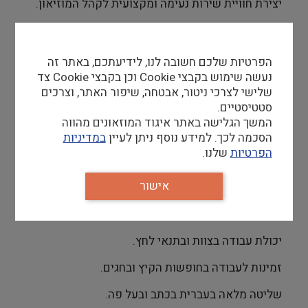
יצירת חוויית שירות נעימה ומקצועית לקהל המוזיאון.
דרישות סף
הפרטיות שלכם חשובה לנו, לידיעתכם, באתר זה
ניסיון קודם בשיווק ומכירה פרונטלית או במוקד טלפוני
נעשה שימוש בקבצי Cookie וכן בקבצי Cookie צד
יתרון משמעותי
שלישי לצרכי ניטור, אבטחה, שיפור האתר, וצרכים
סטטיסטיים.
סדר וארגון ברמה גבוהה.
המשך הגלישה באתר איגוד המוזאונים מהווה
הסכמה לכך. למידע נוסף ניתן לעיין
במדיניות
יכולת עבודה עם מערכות דיגיטליות שונות.
הפרטיות
שלנו.
יכולת לנהל ריבוי משימות ותהליכים במקביל תוך
אישור
תשומת לב לפרטים קטנים.
תודעת שירות גבוהה ויחסי אנוש מצוינים.
יכולת עבודה בצוות ובתנאי לחץ.
זמינות לעבודה בחופשות הקיץ ובחגים.
שליטה מלאה בעברית בכתב ובעל פה.