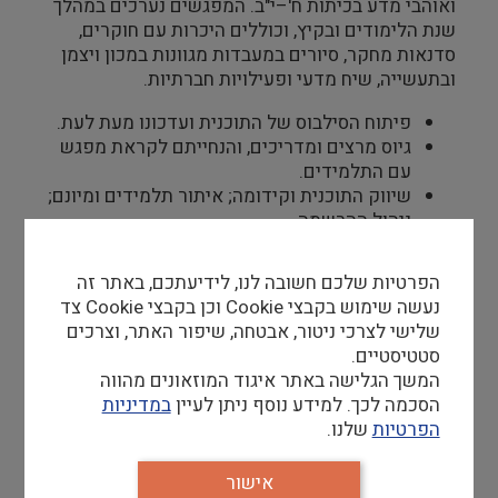
ואוהבי מדע בכיתות ח'–י"ב. המפגשים נערכים במהלך
שנת הלימודים ובקיץ, וכוללים היכרות עם חוקרים,
סדנאות מחקר, סיורים במעבדות מגוונות במכון ויצמן
ובתעשייה, שיח מדעי ופעילויות חברתיות.
פיתוח הסילבוס של התוכנית ועדכונו מעת לעת.
גיוס מרצים ומדריכים, והנחייתם לקראת מפגש
עם התלמידים.
שיווק התוכנית וקידומה; איתור תלמידים ומיונם;
ניהול ההרשמה.
ליווי התלמידות והתלמידים הן במפגשים והן
באופן אישי.
הפרטיות שלכם חשובה לנו, לידיעתכם, באתר זה
הוצאה לפועל של סדנאות בתחום הידע, ופיקוח
נעשה שימוש בקבצי Cookie וכן בקבצי Cookie צד
על ביצוען בפועל.
שלישי לצרכי ניטור, אבטחה, שיפור האתר, וצרכים
התאמת המרכיבים הפדגוגיים של התוכנית
סטטיסטיים.
ותיאום בין אנשי הצוות.
המשך הגלישה באתר איגוד המוזאונים מהווה
הסכמה לכך. למידע נוסף ניתן לעיין
במדיניות
הפרטיות
שלנו.
אישור