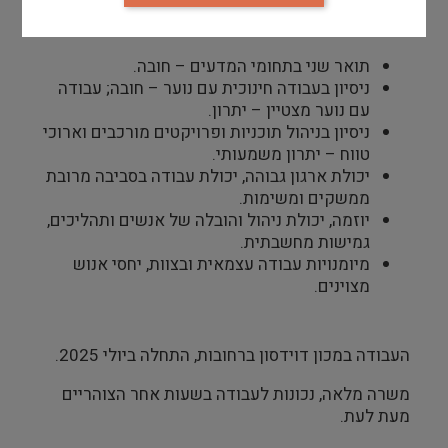
דרישות סף
תואר שני בתחומי המדעים – חובה.
ניסיון בעבודה חינוכית עם נוער – חובה; עבודה
עם נוער מצטיין – יתרון.
ניסיון בניהול תוכניות ופרויקטים מורכבים וארוכי
טווח – יתרון משמעותי.
יכולת ארגון גבוהה, יכולת עבודה בסביבה מרובת
ממשקים ומשימות.
יוזמה, יכולת ניהול והובלה של אנשים ותהליכים,
גמישות מחשבתית.
מיומנויות עבודה עצמאית ובצוות, יחסי אנוש
מצוינים.
העבודה במכון דוידסון ברחובות, התחלה ביולי 2025.
משרה מלאה, נכונות לעבודה בשעות אחר הצוהריים
מעת לעת.