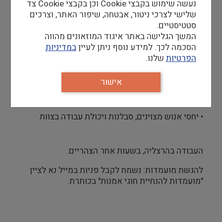
נעשה שימוש בקבצי Cookie וכן בקבצי Cookie צד
שלישי לצרכי ניטור, אבטחה, שיפור האתר, וצרכים
• כישורי הדרכה וגישה חינוכית בסביבה מוזיאלית
סטטיסטיים.
המשך הגלישה באתר איגוד המוזאונים מהווה
• היכרות עם עולם האמנות, ועם חומרים, טכניקות
הסכמה לכך. למידע נוסף ניתן לעיין
במדיניות
ופרקטיקות אמנות מגוונות, כמו; ציור, פיסול, קולאז',
הפרטיות
שלנו.
צילום, יצירה בחימר וגבס, הדפס ואומנויות קראפט.
• יכולת לפתח תכניות חוג מותאמות גיל
אישור
• יכולת הנחייה חוויתית ומעשית
• יחסי אנוש מצוינים, סבלנות ויכולת עבודה בצוות
העבודה בהרצליה, בשעות אחר הצהריים.
להגשת מועמדות: נשמח לקבל פניות במייל נא לציין
"מועמדות להנחיית חוגי אמנות" בכותרת.