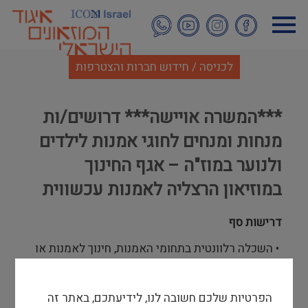
דילוג
לתוכן
העיקרי
לכניסה / חידוש חברות והצטרפות
***המשרה אויישה*** דרושים/ות
מנחות ומנחים לחוגי אמנות לילדים
ולנוער במוז"ה – אגף החינוך
במוזיאון הרצליה לאמנות עכשווית
דרישות סף
• השכלה רלוונטית בתחומי האמנות, חינוך לאמנות או
הדרכת אמנות
• ניסיון מוכח בהנחיית חוגי אמנות לילדים ולנוער
הפרטיות שלכם חשובה לנו, לידיעתכם, באתר זה
במוזיאון או במוסדות מקבילים