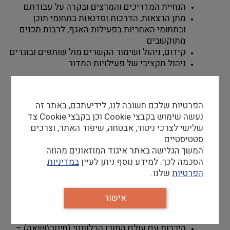
הנחיית המדריכים והמרצים ובקרה על עבודתם
מתן הרצאות, הדרכות וסדנאות בתחומי תוכן 
ובתחומי האחריות בפעילות האגף, לרבות תכנים 
מתוקשבים
קידום, ניהול ושימור הקשרים מול שותפים ובוגרים
ניהול תקציבי של פעילויות המדור
כתיבת דוחות תקופתיים לפי דרישה
הפרטיות שלכם חשובה לנו, לידיעתכם, באתר זה
נעשה שימוש בקבצי Cookie וכן בקבצי Cookie צד
שלישי לצרכי ניטור, אבטחה, שיפור האתר, וצרכים
דרישות סף
סטטיסטיים.
תואר ראשון – חובה (עדיפות לתואר במדעי 
המשך הגלישה באתר איגוד המוזאונים מהווה
הרוח/החברה)
הסכמה לכך. למידע נוסף ניתן לעיין
במדיניות
תואר שני – יתרון
הפרטיות
שלנו.
עברית ואנגלית ברמה גבוהה (בע"פ ובכתב, בשתי 
השפות) – חובה
אישור
שליטה בשפות אירופיות נוספות (בע"פ ובכתב) – 
יתרון 
היכרות עם עולם התוכן הרלוונטי (חינוך\שואה) – 