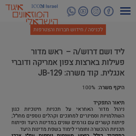
דילוג
לתוכן
העיקרי
לכניסה / חידוש חברות והצטרפות
ליד ושם דרוש/ה – ראש מדור
פעילות בארצות צפון אמריקה ודוברי
אנגלית. קוד משרה: JB-129
היקף משרה
100%
תיאור התפקיד
ניהול מדור האחראי על תכניות חינוכיות כגון 
השתלמויות וסמינרים למחנכים וקהלים נוספים מחו"ל; 
פיתוח קשרים עם גורמים שונים במדינות היעד ופיתוח 
תכניות ההכשרה וחומרי לימוד בשפת מדינות היעד.
התפקיד כולל ביצוע משימות נוספות עפ"י צרכי 