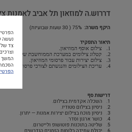
דררוש.ה למוזאון תל אביב לאמנות צ
היקף משרה
75% ( 30 שעות שבועיות)
הפרטיו
תיאור התפקיד
צד שלי
צילום אוסף המוזיאון.
וצרכים
קטלוג צילומים במערכת הממוחשבת של המוזיאון.
המשך ה
צילום יצירות עבור פרסומי המוזיאון.
הסכמה ל
עריכת הצילומים והנגשתם לצורכי פרסום באתר המוז
הפרטיו
דרישות סף
השכלה אקדמית בצילום.
ניסיון בצילום סטודיו.
ניסיון מוכח בצילום יצירות אמנות — יתרון.
כושר ארגון וסדר.
שליטה בתוכנות פוטושופ ולייטרום.
יכולת עמידה בלוחות הזמנים הנדרשים.