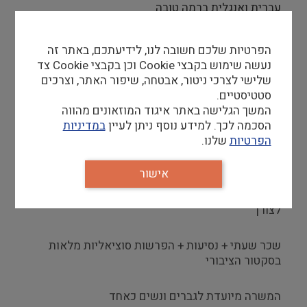
עברית ואנגלית ברמה טובה
מוכנות לעבודה מרובה עם קהל
ניסיון קודם בשירות לקוחות ובניהול צוות
הפרטיות שלכם חשובה לנו, לידיעתכם, באתר זה
ניסיון קודם בניהול אירועים ו/או הפקות
נעשה שימוש בקבצי Cookie וכן בקבצי Cookie צד
גישה טכנולוגית, יכולות למידה של מערכות ממוחשבות
שלישי לצרכי ניטור, אבטחה, שיפור האתר, וצרכים
סטטיסטיים.
המשך הגלישה באתר איגוד המוזאונים מהווה
קורות חיים למייל
smnhhr@tauex.tau.ac.il
הסכמה לכך. למידע נוסף ניתן לעיין
במדיניות
הפרטיות
שלנו.
היקף משרה:
עבודה במשמרות כולל שבתות, מינימום 3 – 4
אישור
משמרות בשבוע
נכונות לעבודה בשעות חריגות ונוספות בהתאם
לצורך
שכר שעתי + נסיעות + הפרשות סוציאליות מלאות
בסקטור הציבורי
המשרה מיועדת לגברים ונשים כאחד