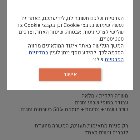
דרישות סף
אדיבות ותודעת שירות גבוהה
הפרטיות שלכם חשובה לנו, לידיעתכם, באתר זה
ערנות, סמכותיות ואסרטיביות
נעשה שימוש בקבצי Cookie וכן בקבצי Cookie צד
גמישות ויכולת לעבוד בסביבת עבודה דינמית ומשתנה
שלישי לצרכי ניטור, אבטחה, שיפור האתר, וצרכים
יכולת תקשורת גבוהה בשפה העברית והאנגלית, שפות
סטטיסטיים.
נוספות – יתרון
המשך הגלישה באתר איגוד המוזאונים מהווה
יכולת עבודה במטבח פס קר
הסכמה לכך. למידע נוסף ניתן לעיין
במדיניות
הקפדה על סדר, ארגון וניקיון
הפרטיות
שלנו.
אישור
קורות חיים למייל
ormonilevy@gmail.com
משרה חלקית / מלאה
עבודה בסופי שבוע וחגים
שכר שעתי + נסיעות + תוספת 50% בשבתות וחגים
רק פניות מתאימות תענינה, המשרה מיועדת
לגברים ונשים כאחד