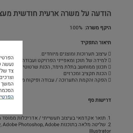
הודעה על משרה ארעית חודשית מעצב
היקף משרה
100%
תיאור התפקיד
 עיצוב תערוכות ומוצגים מיוחדים.
הפרטיו
 למידה של תוכן ומאפייני הפרויקט ועבודה מול אוצרים וגורמים נוספים במוזיאון.
 תכנון ממוחשב בתלת מימד, הכנת שרטוטים הדמיות ופרזנטציות.
צד שלי
 הכנת תקציב ומכרזים
וצרכים
 הפקה והקמת התערוכה / עבודה ופיקוח מול קבלני ביצוע
המשך ה
הסכמה ל
הפרטיו
דרישות סף
1. תואר אקדמאי בעיצוב תעשייתי / אדריכלות ממוסד מוכר.
2. שליטה מלאה בתוכנות Autocad Rhino, V-Ray, Adobe Photoshop, Adobe
Illustrator