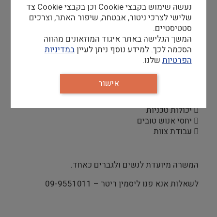
נעשה שימוש בקבצי Cookie וכן בקבצי Cookie צד
 הכנת חללי המוזיאון לקראת תערוכות ואירועים
שלישי לצרכי ניטור, אבטחה, שיפור האתר, וצרכים
מיוחדים ותפעולם הלוגיסטי
סטטיסטיים.
 מתן מענה טכני לאמנים המציגים במוזיאון
המשך הגלישה באתר איגוד המוזאונים מהווה
 שליחויות
הסכמה לכך. למידע נוסף ניתן לעיין
במדיניות
הפרטיות
שלנו.
אישור
דרישות סף
 יכולות טכניות
 יחסי אנוש טובים
 עבודת צוות
המשרה מיועדת לנשים ולגברים כאחד.
לשאלות אנא פנו ליסמין ריטר – 09-9551011