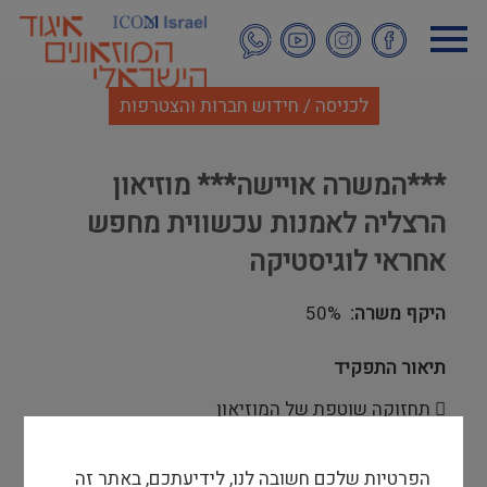
דילוג
לתוכן
העיקרי
לכניסה / חידוש חברות והצטרפות
***המשרה אויישה*** מוזיאון
הרצליה לאמנות עכשווית מחפש
אחראי לוגיסטיקה
היקף משרה
50%
תיאור התפקיד
 תחזוקה שוטפת של המוזיאון
 אחריות על מערכות ותשתיות המוזיאון
 עבודה מול ספקי חוץ ומעקב אחר ביצוע עבודתם
הפרטיות שלכם חשובה לנו, לידיעתכם, באתר זה
 קשר רציף מול המחלקות הטכניות בעיריית הרצליה