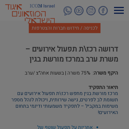
דילוג
לתוכן
העיקרי
לכניסה / חידוש חברות והצטרפות
דרושה רכז\ת תפעול אירועים –
משרת ערב במרכז מורשת בגין
היקף משרה
75% משרה | בשעות אחה"צ /ערב
תיאור התפקיד
מרכז מורשת בגין מחפש רכז\ת תפעול אירועים עם
תשומת לב לפרטים, גישה שירותית, ויכולת לנהל מספר
משימות במקביל – לתפקיד משמעותי ודינמי בתחום
האירועים
!
אחריות על תפעול שוטף של