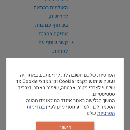
האולמות בהתאם
לדרישות,
בשיתוף עם צוות
אחזקת המרכז
.
קשר שוטף עם
לקוחות.
קשר שוטף עם
מפיקי האירוע
הפרטיות שלכם חשובה לנו, לידיעתכם, באתר זה
ווידוא מוכנות
נעשה שימוש בקבצי Cookie וכן בקבצי Cookie צד
המקום
.
שלישי לצרכי ניטור, אבטחה, שיפור האתר, וצרכים
סטטיסטיים.
הזמנת כיבוד
המשך הגלישה באתר איגוד המוזאונים מהווה
ודאגה להצבה
הסכמה לכך. למידע נוסף ניתן לעיין
במדיניות
אסתטית
הפרטיות
שלנו.
ומכובדת
.
אישור
קשר עם ספקים