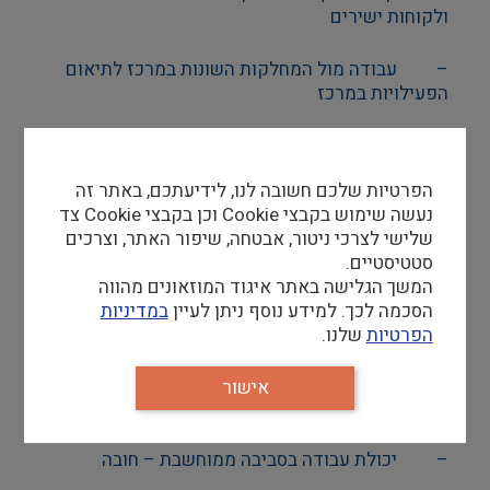
ולקוחות ישירים
–
עבודה מול המחלקות השונות במרכז לתיאום
הפעילויות במרכז
–
ריכוז צוות המוקד וההזמנות
הפרטיות שלכם חשובה לנו, לידיעתכם, באתר זה
נעשה שימוש בקבצי Cookie וכן בקבצי Cookie צד
דרישות סף
שלישי לצרכי ניטור, אבטחה, שיפור האתר, וצרכים
–
שירותיות, אחריות, יכולת עבודה תחת לחץ
סטטיסטיים.
המשך הגלישה באתר איגוד המוזאונים מהווה
–
ניסיון בשרות לקוחות – יתרון
הסכמה לכך. למידע נוסף ניתן לעיין
במדיניות
הפרטיות
שלנו.
–
סדר וארגון
אישור
–
היכרות עם עולם התיירות והחינוך- יתרון
–
יכולת עבודה בסביבה ממוחשבת – חובה