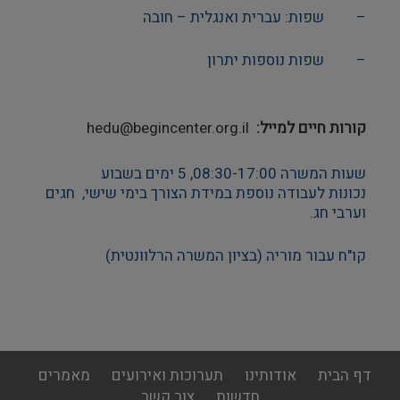
–
שפות: עברית ואנגלית – חובה
–
שפות נוספות יתרון
קורות חיים למייל
hedu@begincenter.org.il
שעות המשרה 08:30-17:00, 5 ימים בשבוע
נכונות לעבודה נוספת במידת הצורך בימי שישי, חגים
וערבי חג.
קו"ח עבור מוריה (בציון המשרה הרלוונטית)
footer
דף הבית
אודותינו
תערוכות ואירועים
מאמרים
menu
חדשות
צור קשר