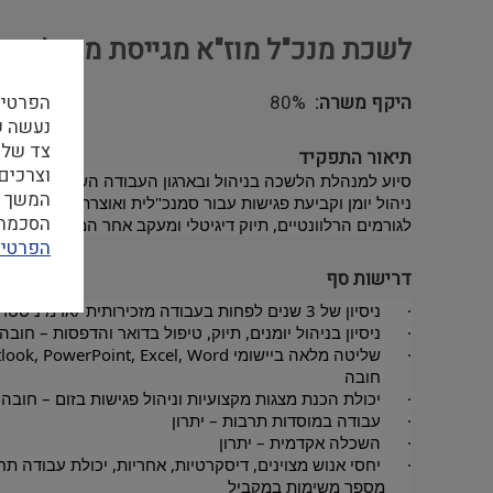
לשכת מנכ"ל מוז"א מגייסת מנהלת א
היקף משרה
80%
הפרטיו
צד שלי
תיאור התפקיד
וצרכים
סיוע למנהלת הלשכה בניהול ובארגון העבודה השוטפת, כולל טיפ
המשך ה
הסכמה ל
לגורמים הרלוונטיים, תיוק דיגיטלי ומעקב אחר המשך טיפול, 
הפרטיו
דרישות סף
·      ניסיון של 3 שנים לפחות בעבודה מזכירותית /אדמיניסטרטיבית – חובה
·      ניסיון בניהול יומנים, תיוק, טיפול בדואר והדפסות – חובה
·      שליטה מלאה ביישומי Office: Outlook, PowerPoint, Excel, Word –  
       חובה
·      יכולת הכנת מצגות מקצועיות וניהול פגישות בזום – חובה
·      עבודה במוסדות תרבות – יתרון
·      השכלה אקדמית – יתרון
·      יחסי אנוש מצוינים, דיסקרטיות, אחריות, יכולת עבודה תח
      מספר משימות במקביל