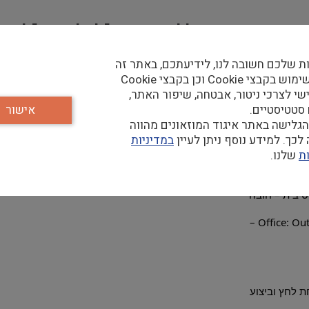
דמיניסטרטיבית ללשכת מנכ"ל ולסמנכ"לית 
ת שלכם חשובה לנו, לידיעתכם, באתר זה
נעשה שימוש בקבצי Cookie וכן בקבצי Cookie
שי לצרכי ניטור, אבטחה, שיפור האתר,
 סטטיסטיים.
אישור
ול בהזמנות רכש, ציוד משרדי וכיבוד, ארגון חדר הישיבות ושמירה על סדר
גלישה באתר איגוד המוזאונים מהווה
כך. למידע נוסף ניתן לעיין
במדיניות
מענה טלפוני וקבלת אורחי הלשכה. 
ת
שלנו.
ת לחץ וביצוע    