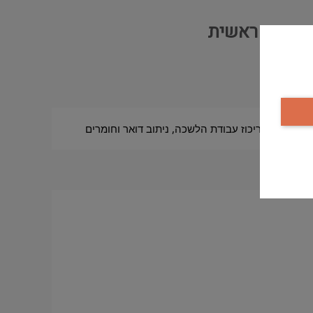
ואוצרת ראשית
 וניקיון.
ניהול יומן וקביעת פגישות עבור סמנכ"לית ואוצרת ראשית: תיאום ועדות מוזיאליות ופגישות רבי משתתפים, פגישות זום, הכנת מצגות וסיכום ישיבות, ריכוז עבודת הלשכה, ניתוב דואר וחומרים 