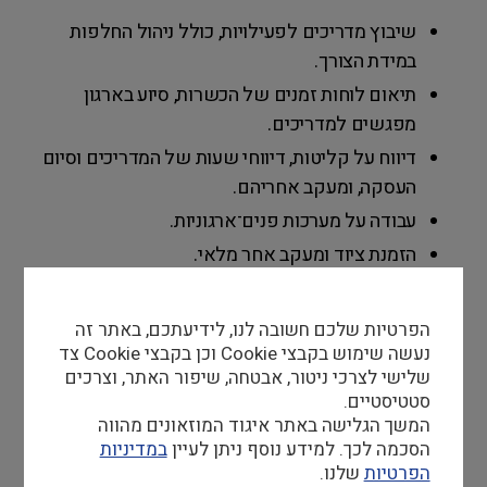
שיבוץ מדריכים לפעילויות, כולל ניהול החלפות
במידת הצורך.
תיאום לוחות זמנים של הכשרות, סיוע בארגון
מפגשים למדריכים.
דיווח על קליטות, דיווחי שעות של המדריכים וסיום
העסקה, ומעקב אחריהם.
עבודה על מערכות פנים־ארגוניות.
הזמנת ציוד ומעקב אחר מלאי.
עבודה שוטפת מול ממשקים פנים־ארגוניים.
הפרטיות שלכם חשובה לנו, לידיעתכם, באתר זה
נעשה שימוש בקבצי Cookie וכן בקבצי Cookie צד
שלישי לצרכי ניטור, אבטחה, שיפור האתר, וצרכים
סטטיסטיים.
המשך הגלישה באתר איגוד המוזאונים מהווה
הסכמה לכך. למידע נוסף ניתן לעיין
במדיניות
דרישות סף
הפרטיות
שלנו.