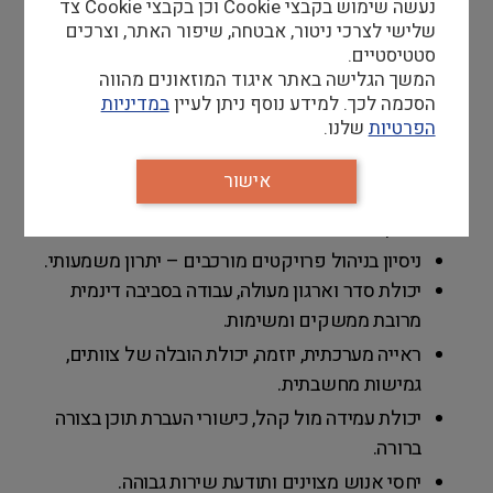
נעשה שימוש בקבצי Cookie וכן בקבצי Cookie צד
ובפגישות עבודה עם צוות התוכנית.
שלישי לצרכי ניטור, אבטחה, שיפור האתר, וצרכים
סטטיסטיים.
המשך הגלישה באתר איגוד המוזאונים מהווה
הסכמה לכך. למידע נוסף ניתן לעיין
במדיניות
דרישות סף
הפרטיות
שלנו.
השכלה אקדמית בתחומי חינוך ו/או מדע – חובה.
אישור
ניסיון בהדרכה – חובה, ניסיון בחינוך בלתי פורמלי –
יתרון.
ניסיון בניהול פרויקטים מורכבים – יתרון משמעותי.
יכולת סדר וארגון מעולה, עבודה בסביבה דינמית
מרובת ממשקים ומשימות.
ראייה מערכתית, יוזמה, יכולת הובלה של צוותים,
גמישות מחשבתית.
יכולת עמידה מול קהל, כישורי העברת תוכן בצורה
ברורה.
יחסי אנוש מצוינים ותודעת שירות גבוהה.