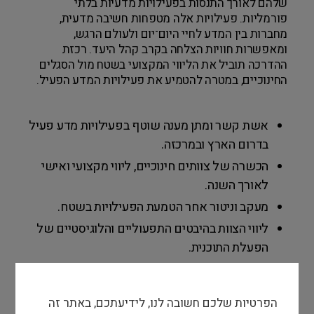
שלהם לאורך התנסות בפעילויות מדעיות בלתי
פורמליות. פעילויות אלה מטפחות חשיבה מדעית,
מחברות בין המדע לחיי היום־יום ולעולם הרגש,
ומאפשרות חוויות הצלחה בקרב קהל היעד. רכזת
ההדרכה תוביל את הליווי המקצועי בשטח מול הסגלים
החינוכיים, במטרה להטמיע את פעילויות המדע הפעיל.
אשת קשר ומתן מענה שוטף בפעילויות מדע פעיל
בדרום הארץ ובמרכזה.
הכשרה של צוותים חינוכיים, ליווי מקצועי ואישי
לאורך השנה.
מעקב וניטור אחר הטמעת הפעילויות בשטח.
ליווי הצוות בהיבטים התפעוליים והלוגיסטיים של
הפעלת התוכנית.
הטמעת התהליך החינוכי, והתאמתו למסגרות חינוך
מגוונות ולקהלי יעד שונים.
הפרטיות שלכם חשובה לנו, לידיעתכם, באתר זה
השתתפות בבניית הכשרות לצוותים חינוכיים