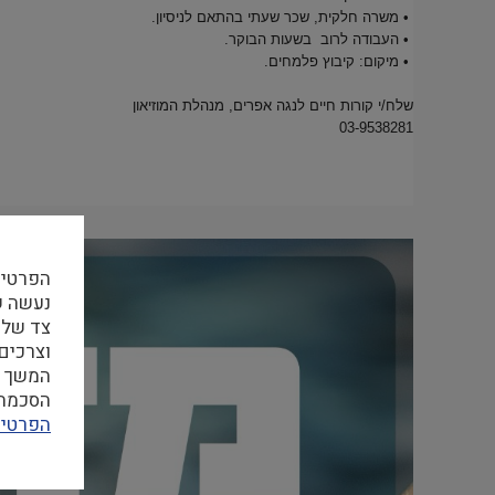
• משרה חלקית, שכר שעתי בהתאם לניסיון.
• העבודה לרוב בשעות הבוקר.
• מיקום: קיבוץ פלמחים.
שלח/י קורות חיים לנגה אפרים, מנהלת המוזיאון
03-9538281
הפרטיו
צד שלי
וצרכים
המשך ה
הסכמה ל
הפרטיו