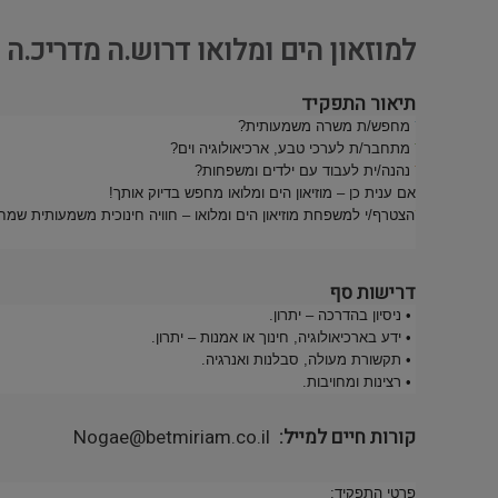
למוזאון הים ומלואו דרוש.ה מדריכ.ה
תיאור התפקיד
מחפש/ת משרה משמעותית?
מתחבר/ת לערכי טבע, ארכיאולוגיה וים?
נהנה/ית לעבוד עם ילדים ומשפחות?
אם ענית כן – מוזיאון הים ומלואו מחפש בדיוק אותך!
הצטרף/י למשפחת מוזיאון הים ומלואו – חוויה חינוכית משמעותית שמח
דרישות סף
• ניסיון בהדרכה – יתרון.
• ידע בארכיאולוגיה, חינוך או אמנות – יתרון.
• תקשורת מעולה, סבלנות ואנרגיה.
• רצינות ומחויבות.
קורות חיים למייל
Nogae@betmiriam.co.il
פרטי התפקיד: