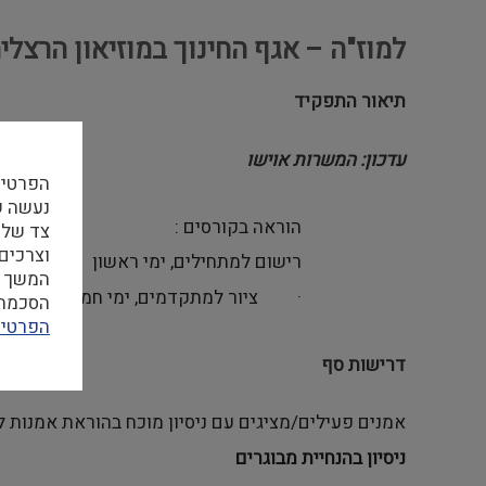
למוז"ה – אגף החינוך במוזיאון הרצל
תיאור התפקיד
עדכון: המשרות אוישו
הפרטיו
הוראה בקורסים :
צד שלי
וצרכים
רישום למתחילים, ימי ראשון
המשך ה
·
ציור למתקדמים, ימי חמישי
הסכמה ל
הפרטיו
דרישות סף
אמנים פעילים/מציגים עם ניסיון מוכח בהוראת אמנות למ
ניסיון בהנחיית מבוגרים