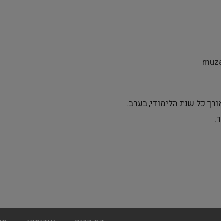
muza
רך כל שנת הלימודי, בערב
.
ר
.
footer