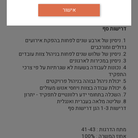
 תחומי אחריות התפקיד יעודכנו מעת לעת ובהתאם
לצרכי המוזיאון
אישור
דרישות סף
1. ניסיון של ארבע שנים לפחות בהפקת אירועים
גדולים ומורכבים
2. ניסיון של שלוש שנים לפחות בניהול צוות עובדים
3. ניסיון במכירות לארגונים
4. נכונות לעבודה בשעות לא שגרתיות על פי צרכי
התפקיד
5. יכולת ניהול גבוהה בניהול פרויקטים
6. יכולת עבודה בצוות ויחסי אנוש מעולים
7. השכלה בתחומי ידע רלוונטיים לתפקיד - יתרון
8. שליטה מלאה בעברית ואנגלית
דרישות 1-3 הנן דרישות סף
מתח הדרגות : 41-43
אחוז המשרה : 100%